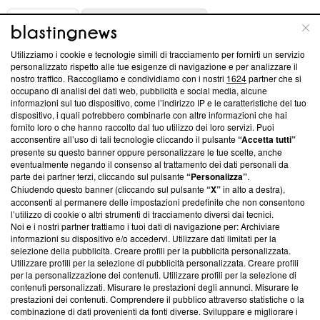
ABOUT
LINEA EDITORIALE
Utilizziamo i cookie e tecnologie simili di tracciamento per fornirti un servizio
Questa sezione offre informazioni trasparenti su Blasting
personalizzato rispetto alle tue esigenze di navigazione e per analizzare il
nostro traffico. Raccogliamo e condividiamo con i nostri
1624
partner che si
News, sui nostri processi editoriali e su come ci impegniamo a
occupano di analisi dei dati web, pubblicità e social media, alcune
creare news di qualità. Inoltre, afferma la nostra aderenza a
informazioni sul tuo dispositivo, come l’indirizzo IP e le caratteristiche del tuo
‘Trust Project - News with Integrity’
Blasting News non è
dispositivo, i quali potrebbero combinarle con altre informazioni che hai
ancora membro del programma, ma ha richiesto di farne
fornito loro o che hanno raccolto dal tuo utilizzo dei loro servizi. Puoi
parte; Trust Project non ha ancora effettuato una verifica di
acconsentire all’uso di tali tecnologie cliccando il pulsante
“Accetta tutti”
conformità agli standard.
presente su questo banner oppure personalizzare le tue scelte, anche
eventualmente negando il consenso al trattamento dei dati personali da
parte dei partner terzi, cliccando sul pulsante
“Personalizza”
.
Su di noi
Chiudendo questo banner (cliccando sul pulsante
“X”
in alto a destra),
acconsenti al permanere delle impostazioni predefinite che non consentono
Team editoriale
l’utilizzo di cookie o altri strumenti di tracciamento diversi dai tecnici.
Noi e i nostri partner trattiamo i tuoi dati di navigazione per: Archiviare
Corporate
informazioni su dispositivo e/o accedervi. Utilizzare dati limitati per la
selezione della pubblicità. Creare profili per la pubblicità personalizzata.
Redazione
Utilizzare profili per la selezione di pubblicità personalizzata. Creare profili
per la personalizzazione dei contenuti. Utilizzare profili per la selezione di
Informativa Privacy
contenuti personalizzati. Misurare le prestazioni degli annunci. Misurare le
prestazioni dei contenuti. Comprendere il pubblico attraverso statistiche o la
Cookie Policy
combinazione di dati provenienti da fonti diverse. Sviluppare e migliorare i