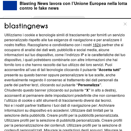
Blasting News lavora con l’Unione Europea nella lotta
contro le fake news
ABOUT
LINEA EDITORIALE
Utilizziamo i cookie e tecnologie simili di tracciamento per fornirti un servizio
Questa sezione offre informazioni trasparenti su Blasting
personalizzato rispetto alle tue esigenze di navigazione e per analizzare il
nostro traffico. Raccogliamo e condividiamo con i nostri
1624
partner che si
News, sui nostri processi editoriali e su come ci impegniamo a
occupano di analisi dei dati web, pubblicità e social media, alcune
creare news di qualità. Inoltre, afferma la nostra aderenza a
informazioni sul tuo dispositivo, come l’indirizzo IP e le caratteristiche del tuo
‘Trust Project - News with Integrity’
Blasting News non è
dispositivo, i quali potrebbero combinarle con altre informazioni che hai
ancora membro del programma, ma ha richiesto di farne
fornito loro o che hanno raccolto dal tuo utilizzo dei loro servizi. Puoi
parte; Trust Project non ha ancora effettuato una verifica di
acconsentire all’uso di tali tecnologie cliccando il pulsante
“Accetta tutti”
conformità agli standard.
presente su questo banner oppure personalizzare le tue scelte, anche
eventualmente negando il consenso al trattamento dei dati personali da
parte dei partner terzi, cliccando sul pulsante
“Personalizza”
.
Su di noi
Chiudendo questo banner (cliccando sul pulsante
“X”
in alto a destra),
acconsenti al permanere delle impostazioni predefinite che non consentono
Team editoriale
l’utilizzo di cookie o altri strumenti di tracciamento diversi dai tecnici.
Noi e i nostri partner trattiamo i tuoi dati di navigazione per: Archiviare
Corporate
informazioni su dispositivo e/o accedervi. Utilizzare dati limitati per la
selezione della pubblicità. Creare profili per la pubblicità personalizzata.
Redazione
Utilizzare profili per la selezione di pubblicità personalizzata. Creare profili
per la personalizzazione dei contenuti. Utilizzare profili per la selezione di
Informativa Privacy
contenuti personalizzati. Misurare le prestazioni degli annunci. Misurare le