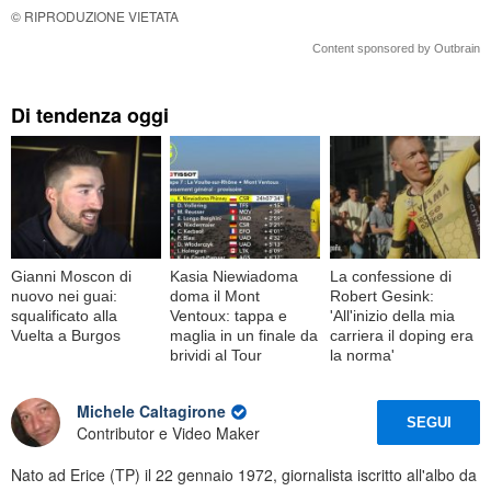
© RIPRODUZIONE VIETATA
Content sponsored by Outbrain
Di tendenza oggi
Gianni Moscon di
Kasia Niewiadoma
La confessione di
nuovo nei guai:
doma il Mont
Robert Gesink:
squalificato alla
Ventoux: tappa e
'All'inizio della mia
Vuelta a Burgos
maglia in un finale da
carriera il doping era
brividi al Tour
la norma'
Michele Caltagirone
SEGUI
Contributor e Video Maker
Nato ad Erice (TP) il 22 gennaio 1972, giornalista iscritto all'albo da