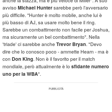
anche la stazza, ma è più veloce di Miller". A suo
avviso
sarebbe però l'avversario
Michael Hunter
più difficile. "Hunter è molto mobile, anche lui è
più basso di AJ, sa usare molto bene il ring.
Sarebbe un combattimento non facile per Joshua,
ma sicuramente un bel combattimento". Nella
'triade' ci sarebbe anche
. "Devo
Trevor Bryan
dire che lo conosco poco - ammette Hearn - ma è
con
. Non è il favorito per il match
Don King
mondiale, però attualmente è lo
sfidante numero
".
uno per la WBA