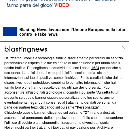
fanno parte del gioco'
VIDEO
Blasting News lavora con l’Unione Europea nella lotta
contro le fake news
ABOUT
LINEA EDITORIALE
Utilizziamo i cookie e tecnologie simili di tracciamento per fornirti un servizio
personalizzato rispetto alle tue esigenze di navigazione e per analizzare il
Questa sezione offre informazioni trasparenti su Blasting
nostro traffico. Raccogliamo e condividiamo con i nostri
1624
partner che si
News, sui nostri processi editoriali e su come ci impegniamo a
occupano di analisi dei dati web, pubblicità e social media, alcune
creare news di qualità. Inoltre, afferma la nostra aderenza a
informazioni sul tuo dispositivo, come l’indirizzo IP e le caratteristiche del tuo
‘Trust Project - News with Integrity’
Blasting News non è
dispositivo, i quali potrebbero combinarle con altre informazioni che hai
fornito loro o che hanno raccolto dal tuo utilizzo dei loro servizi. Puoi
ancora membro del programma, ma ha richiesto di farne
acconsentire all’uso di tali tecnologie cliccando il pulsante
“Accetta tutti”
parte; Trust Project non ha ancora effettuato una verifica di
presente su questo banner oppure personalizzare le tue scelte, anche
conformità agli standard.
eventualmente negando il consenso al trattamento dei dati personali da
parte dei partner terzi, cliccando sul pulsante
“Personalizza”
.
Su di noi
Chiudendo questo banner (cliccando sul pulsante
“X”
in alto a destra),
acconsenti al permanere delle impostazioni predefinite che non consentono
Team editoriale
l’utilizzo di cookie o altri strumenti di tracciamento diversi dai tecnici.
Noi e i nostri partner trattiamo i tuoi dati di navigazione per: Archiviare