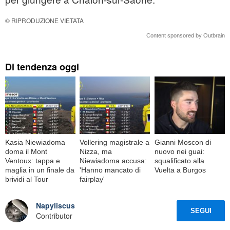
© RIPRODUZIONE VIETATA
Content sponsored by Outbrain
Di tendenza oggi
Kasia Niewiadoma
Vollering magistrale a
Gianni Moscon di
doma il Mont
Nizza, ma
nuovo nei guai:
Ventoux: tappa e
Niewiadoma accusa:
squalificato alla
maglia in un finale da
'Hanno mancato di
Vuelta a Burgos
brividi al Tour
fairplay'
Napyliscus
SEGUI
Contributor