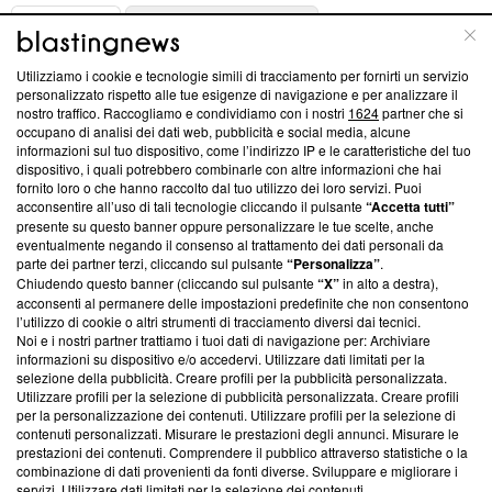
ABOUT
LINEA EDITORIALE
Utilizziamo i cookie e tecnologie simili di tracciamento per fornirti un servizio
Questa sezione offre informazioni trasparenti su Blasting
personalizzato rispetto alle tue esigenze di navigazione e per analizzare il
nostro traffico. Raccogliamo e condividiamo con i nostri
1624
partner che si
News, sui nostri processi editoriali e su come ci impegniamo a
occupano di analisi dei dati web, pubblicità e social media, alcune
creare news di qualità. Inoltre, afferma la nostra aderenza a
informazioni sul tuo dispositivo, come l’indirizzo IP e le caratteristiche del tuo
‘Trust Project - News with Integrity’
Blasting News non è
dispositivo, i quali potrebbero combinarle con altre informazioni che hai
ancora membro del programma, ma ha richiesto di farne
fornito loro o che hanno raccolto dal tuo utilizzo dei loro servizi. Puoi
parte; Trust Project non ha ancora effettuato una verifica di
acconsentire all’uso di tali tecnologie cliccando il pulsante
“Accetta tutti”
conformità agli standard.
presente su questo banner oppure personalizzare le tue scelte, anche
eventualmente negando il consenso al trattamento dei dati personali da
parte dei partner terzi, cliccando sul pulsante
“Personalizza”
.
Su di noi
Chiudendo questo banner (cliccando sul pulsante
“X”
in alto a destra),
acconsenti al permanere delle impostazioni predefinite che non consentono
Team editoriale
l’utilizzo di cookie o altri strumenti di tracciamento diversi dai tecnici.
Noi e i nostri partner trattiamo i tuoi dati di navigazione per: Archiviare
Corporate
informazioni su dispositivo e/o accedervi. Utilizzare dati limitati per la
selezione della pubblicità. Creare profili per la pubblicità personalizzata.
Redazione
Utilizzare profili per la selezione di pubblicità personalizzata. Creare profili
per la personalizzazione dei contenuti. Utilizzare profili per la selezione di
Informativa Privacy
contenuti personalizzati. Misurare le prestazioni degli annunci. Misurare le
prestazioni dei contenuti. Comprendere il pubblico attraverso statistiche o la
Cookie Policy
combinazione di dati provenienti da fonti diverse. Sviluppare e migliorare i
servizi. Utilizzare dati limitati per la selezione dei contenuti.