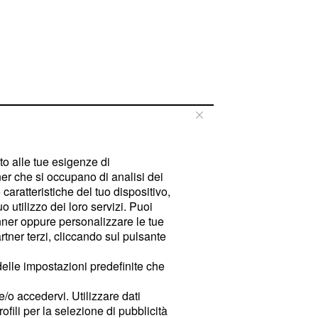
tto alle tue esigenze di
er che si occupano di analisi dei
caratteristiche del tuo dispositivo,
 utilizzo dei loro servizi. Puoi
ner oppure personalizzare le tue
tner terzi, cliccando sul pulsante
delle impostazioni predefinite che
e/o accedervi. Utilizzare dati
rofili per la selezione di pubblicità