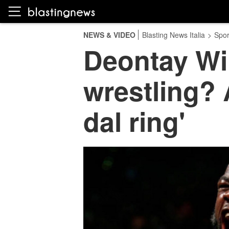
NEWS & VIDEO
Blasting News Italia
>
Spor
Deontay Wil
wrestling? 
dal ring'