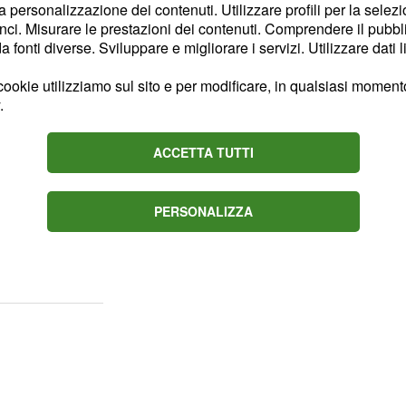
la personalizzazione dei contenuti. Utilizzare profili per la selez
a storia del pugilato.
ci. Misurare le prestazioni dei contenuti. Comprendere il pubblic
fonti diverse. Sviluppare e migliorare i servizi. Utilizzare dati l
 veloce, così
ookie utilizziamo sul sito e per modificare, in qualsiasi momento,
festeggiare a
.
ACCETTA TUTTI
o e non ci riferiamo al
lla conferenza stampa
PERSONALIZZA
ella sua intervista
sua intenzione di cercare