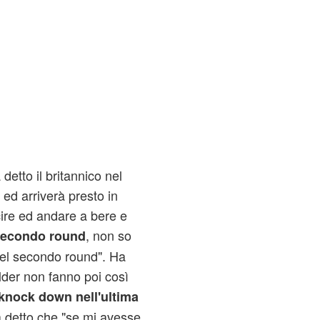
detto il britannico nel
 ed arriverà presto in
ire ed andare a bere e
, non so
econdo round
el secondo round". Ha
ilder non fanno poi così
knock down nell'ultima
 detto che "se mi avesse