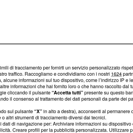
imili di tracciamento per fornirti un servizio personalizzato rispe
stro traffico. Raccogliamo e condividiamo con i nostri
1624
partn
 alcune informazioni sul tuo dispositivo, come l’indirizzo IP e le 
ltre informazioni che hai fornito loro o che hanno raccolto dal tuo
ste parla di 'rapido ko',
ogie cliccando il pulsante
“Accetta tutti”
presente su questo ban
consumati showman e lo
o il consenso al trattamento dei dati personali da parte dei par
nsa ad un terzo
ndo sul pulsante
“X”
in alto a destra), acconsenti al permanere 
bbraio ed alla luce
o altri strumenti di tracciamento diversi dai tecnici.
 sono capaci di creare,
uoi dati di navigazione per: Archiviare informazioni su dispositivo 
entifica e, del resto,
licità. Creare profili per la pubblicità personalizzata. Utilizzare p