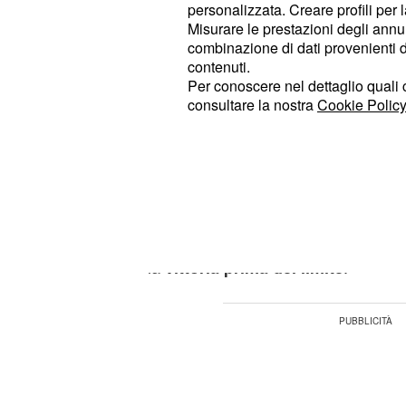
personalizzata. Creare profili per 
sono state numerose le 'trilogie' nell
Misurare le prestazioni degli annun
combinazione di dati provenienti da 
Fury: 'Cercherò un ko
contenuti.
Per conoscere nel dettaglio quali c
poi andiamo a bere e 
consultare la nostra
Cookie Policy
Las Vegas'
Tyson Fury ha il suo stile ben definit
ring. Così come aveva promesso ne
di presentazione del match, anche n
rilasciata a talksport ha ribadito la 
la
.
vittoria prima del limite