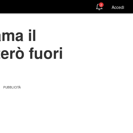
2
Accedi
ma il
erò fuori