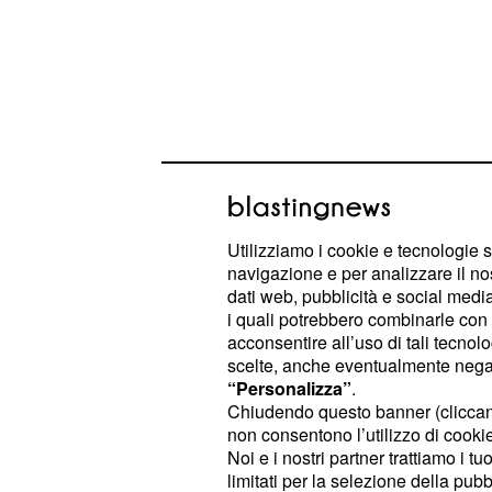
Utilizziamo i cookie e tecnologie s
navigazione e per analizzare il no
dati web, pubblicità e social media,
i quali potrebbero combinarle con a
In realtà Tyson Fury nelle sue intervi
acconsentire all’uso di tali tecnol
Wilder risponde a tono: sono due 
scelte, anche eventualmente negand
spettacolo è assicurato. C'è chi pe
“Personalizza”
.
Chiudendo questo banner (clicca
combattimento dopo quello del 22 fe
non consentono l’utilizzo di cookie 
dell'impatto mediatico che entrambi
Noi e i nostri partner trattiamo i t
non è assolutamente un'idea fantasci
limitati per la selezione della pubb