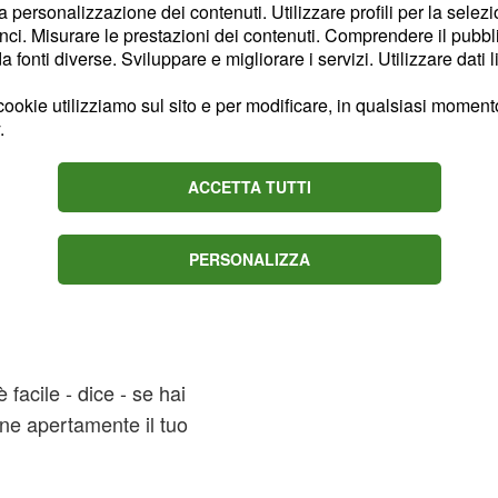
la personalizzazione dei contenuti. Utilizzare profili per la selez
ci. Misurare le prestazioni dei contenuti. Comprendere il pubblic
fonti diverse. Sviluppare e migliorare i servizi. Utilizzare dati l
 tre buoni, serve un
ookie utilizziamo sul sito e per modificare, in qualsiasi momento,
nte Wawrinka, alludendo
.
i appassionati di tennis
e 'terzo incomodo'
nella
ACCETTA TUTTI
ista svizzero aveva
e l'attuale numero 1 del
PERSONALIZZA
tire nel momento in cui
del pubblico sugli spalti
acile - dice - se hai
ne apertamente il tuo