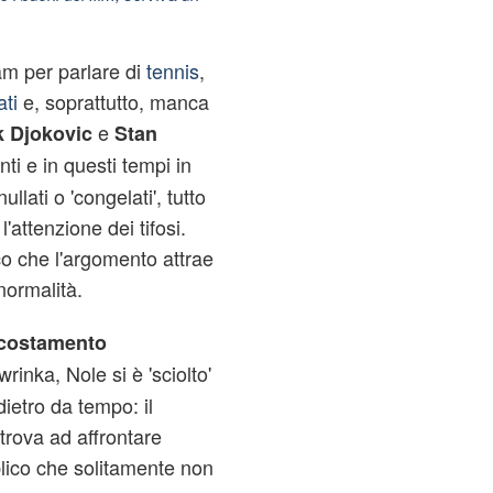
am per parlare di
tennis
,
ti
e, soprattutto, manca
e
 Djokovic
Stan
nti e in questi tempi in
ullati o 'congelati', tutto
l'attenzione dei tifosi.
co che l'argomento attrae
normalità.
costamento
wrinka, Nole si è 'sciolto'
dietro da tempo: il
trova ad affrontare
lico che solitamente non