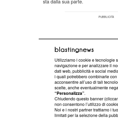
sta dalla sua parte.
Utilizziamo i cookie e tecnologie s
navigazione e per analizzare il no
dati web, pubblicità e social media,
i quali potrebbero combinarle con a
acconsentire all’uso di tali tecnol
scelte, anche eventualmente negand
“Personalizza”
.
Chiudendo questo banner (clicca
non consentono l’utilizzo di cookie 
Il paragone di Stan è calzante nella 
Noi e i nostri partner trattiamo i t
Djokovic molto serena e sincera.
limitati per la selezione della pubb