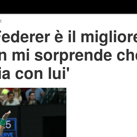
t
ederer è il miglior
 mi sorprende che
a con lui'