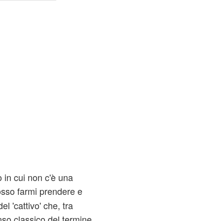
 in cui non c'è una
posso farmi prendere e
el 'cattivo' che, tra
enso classico del termine,