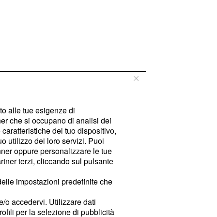
tto alle tue esigenze di
er che si occupano di analisi dei
caratteristiche del tuo dispositivo,
 utilizzo dei loro servizi. Puoi
ner oppure personalizzare le tue
tner terzi, cliccando sul pulsante
delle impostazioni predefinite che
e/o accedervi. Utilizzare dati
rofili per la selezione di pubblicità