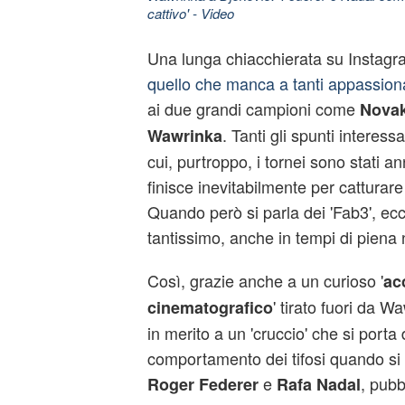
cattivo'
- Video
Una lunga chiacchierata su Instagr
quello che manca a tanti appassiona
ai due grandi campioni come
Novak
. Tanti gli spunti interessa
Wawrinka
cui, purtroppo, i tornei sono stati ann
finisce inevitabilmente per catturare 
Quando però si parla dei 'Fab3', ec
tantissimo, anche in tempi di piena 
Così, grazie anche a un curioso '
ac
' tirato fuori da Wa
cinematografico
in merito a un 'cruccio' che si porta 
comportamento dei tifosi quando si 
e
, pubb
Roger Federer
Rafa Nadal