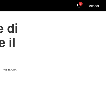
2
Accedi
e di
 il