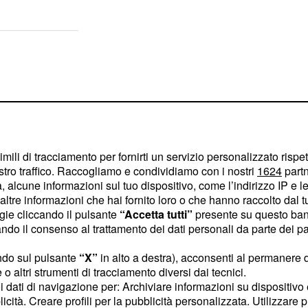
imili di tracciamento per fornirti un servizio personalizzato rispe
stro traffico. Raccogliamo e condividiamo con i nostri
1624
partn
 alcune informazioni sul tuo dispositivo, come l’indirizzo IP e le 
ltre informazioni che hai fornito loro o che hanno raccolto dal tuo
ogie cliccando il pulsante
“Accetta tutti”
presente su questo ban
o il consenso al trattamento dei dati personali da parte dei par
ndo sul pulsante
“X”
in alto a destra), acconsenti al permanere 
o altri strumenti di tracciamento diversi dai tecnici.
sostanza, la risposta di
uoi dati di navigazione per: Archiviare informazioni su dispositivo 
licità. Creare profili per la pubblicità personalizzata. Utilizzare p