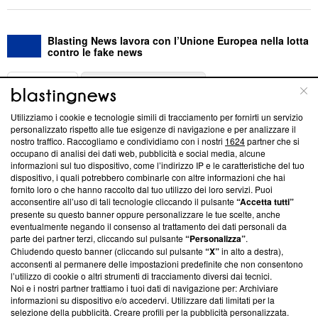
Blasting News lavora con l’Unione Europea nella lotta
contro le fake news
ABOUT
LINEA EDITORIALE
Utilizziamo i cookie e tecnologie simili di tracciamento per fornirti un servizio
Questa sezione offre informazioni trasparenti su Blasting
personalizzato rispetto alle tue esigenze di navigazione e per analizzare il
nostro traffico. Raccogliamo e condividiamo con i nostri
1624
partner che si
News, sui nostri processi editoriali e su come ci impegniamo a
occupano di analisi dei dati web, pubblicità e social media, alcune
creare news di qualità. Inoltre, afferma la nostra aderenza a
informazioni sul tuo dispositivo, come l’indirizzo IP e le caratteristiche del tuo
‘Trust Project - News with Integrity’
Blasting News non è
dispositivo, i quali potrebbero combinarle con altre informazioni che hai
ancora membro del programma, ma ha richiesto di farne
fornito loro o che hanno raccolto dal tuo utilizzo dei loro servizi. Puoi
parte; Trust Project non ha ancora effettuato una verifica di
acconsentire all’uso di tali tecnologie cliccando il pulsante
“Accetta tutti”
conformità agli standard.
presente su questo banner oppure personalizzare le tue scelte, anche
eventualmente negando il consenso al trattamento dei dati personali da
parte dei partner terzi, cliccando sul pulsante
“Personalizza”
.
Su di noi
Chiudendo questo banner (cliccando sul pulsante
“X”
in alto a destra),
acconsenti al permanere delle impostazioni predefinite che non consentono
Team editoriale
l’utilizzo di cookie o altri strumenti di tracciamento diversi dai tecnici.
Noi e i nostri partner trattiamo i tuoi dati di navigazione per: Archiviare
Corporate
informazioni su dispositivo e/o accedervi. Utilizzare dati limitati per la
selezione della pubblicità. Creare profili per la pubblicità personalizzata.
Redazione