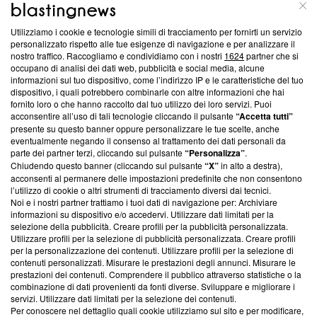
ABOUT
LINEA EDITORIALE
Utilizziamo i cookie e tecnologie simili di tracciamento per fornirti un servizio
Questa sezione offre informazioni trasparenti su Blasting
personalizzato rispetto alle tue esigenze di navigazione e per analizzare il
nostro traffico. Raccogliamo e condividiamo con i nostri
1624
partner che si
News, sui nostri processi editoriali e su come ci impegniamo a
occupano di analisi dei dati web, pubblicità e social media, alcune
creare news di qualità. Inoltre, afferma la nostra aderenza a
informazioni sul tuo dispositivo, come l’indirizzo IP e le caratteristiche del tuo
‘Trust Project - News with Integrity’
Blasting News non è
dispositivo, i quali potrebbero combinarle con altre informazioni che hai
ancora membro del programma, ma ha richiesto di farne
fornito loro o che hanno raccolto dal tuo utilizzo dei loro servizi. Puoi
parte; Trust Project non ha ancora effettuato una verifica di
acconsentire all’uso di tali tecnologie cliccando il pulsante
“Accetta tutti”
conformità agli standard.
presente su questo banner oppure personalizzare le tue scelte, anche
eventualmente negando il consenso al trattamento dei dati personali da
parte dei partner terzi, cliccando sul pulsante
“Personalizza”
.
Su di noi
Chiudendo questo banner (cliccando sul pulsante
“X”
in alto a destra),
acconsenti al permanere delle impostazioni predefinite che non consentono
Team editoriale
l’utilizzo di cookie o altri strumenti di tracciamento diversi dai tecnici.
Noi e i nostri partner trattiamo i tuoi dati di navigazione per: Archiviare
Corporate
informazioni su dispositivo e/o accedervi. Utilizzare dati limitati per la
selezione della pubblicità. Creare profili per la pubblicità personalizzata.
Redazione
Utilizzare profili per la selezione di pubblicità personalizzata. Creare profili
per la personalizzazione dei contenuti. Utilizzare profili per la selezione di
Informativa Privacy
contenuti personalizzati. Misurare le prestazioni degli annunci. Misurare le
prestazioni dei contenuti. Comprendere il pubblico attraverso statistiche o la
Cookie Policy
combinazione di dati provenienti da fonti diverse. Sviluppare e migliorare i
servizi. Utilizzare dati limitati per la selezione dei contenuti.
Blasting SA, IDI CHE-247.845.224, Via Carlo Frasca, 3 - 6900
Per conoscere nel dettaglio quali cookie utilizziamo sul sito e per modificare,