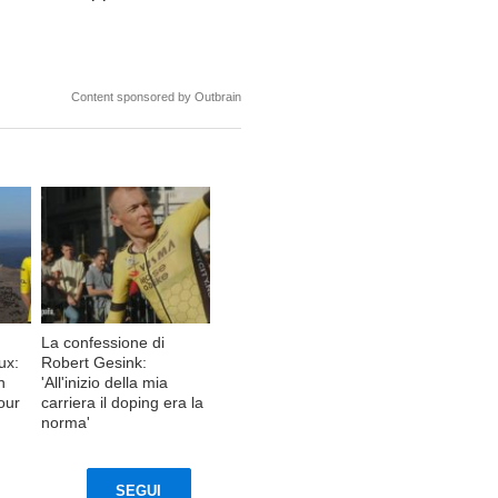
Content sponsored by Outbrain
La confessione di
ux:
Robert Gesink:
n
'All'inizio della mia
Tour
carriera il doping era la
norma'
SEGUI