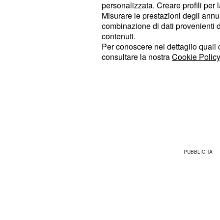
:
personalizzata. Creare profili per 
Oslo Holmenkollen (Norvegia)
Misurare le prestazioni degli annun
km sprint maschile), sabato 21 m
combinazione di dati provenienti da 
maschile) e domenica 22 marzo 
contenuti.
Per conoscere nel dettaglio quali c
maschile).
consultare la nostra
Cookie Policy
Obiettivi e prospettiv
Giacomel dovrà massimizzare il suo
sette gare, sfruttando le sue solide 
specialità.