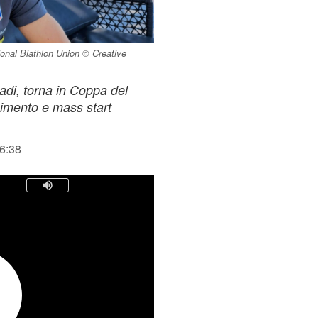
ional Biathlon Union © Creative
di, torna in Coppa del
uimento e mass start
16:38