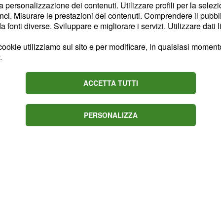
 venerdì 20 marzo (10
la personalizzazione dei contenuti. Utilizzare profili per la selez
ci. Misurare le prestazioni dei contenuti. Comprendere il pubblic
arzo (12,5 km pursuit
fonti diverse. Sviluppare e migliorare i servizi. Utilizzare dati l
(15 km mass start
ookie utilizziamo sul sito e per modificare, in qualsiasi momento,
.
e
ACCETTA TUTTI
 rendimento nelle ultime
posizioni nelle varie
PERSONALIZZA