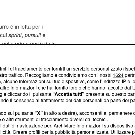
rro è in lotta per i
 cui
,
e
sprint
pursuit
ti nella prima parte della
time tappe
imili di tracciamento per fornirti un servizio personalizzato rispe
stro traffico. Raccogliamo e condividiamo con i nostri
1624
partn
secutive:
 alcune informazioni sul tuo dispositivo, come l’indirizzo IP e le 
ltre informazioni che hai fornito loro o che hanno raccolto dal tuo
ogie cliccando il pulsante
“Accetta tutti”
presente su questo ban
 6 marzo (20 km
o il consenso al trattamento dei dati personali da parte dei par
a 8 marzo (15 km mass
ndo sul pulsante
“X”
in alto a destra), acconsenti al permanere 
o altri strumenti di tracciamento diversi dai tecnici.
rzo (10 km sprint
uoi dati di navigazione per: Archiviare informazioni su dispositivo 
5 km pursuit maschile).
licità. Creare profili per la pubblicità personalizzata. Utilizzare p