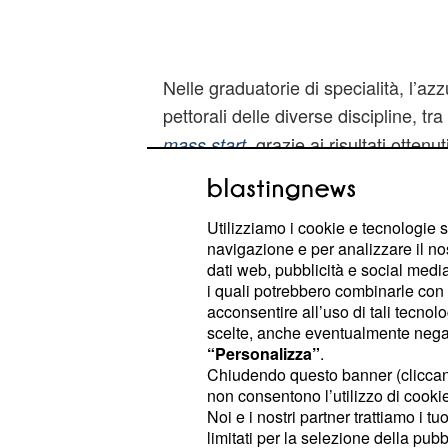
Nelle graduatorie di specialità, l’azzu
pettorali delle diverse discipline, tra
, grazie ai risultati ottenu
mass start
stagione.
Il calendario delle ul
Utilizziamo i cookie e tecnologie s
navigazione e per analizzare il no
Il programma prevede tre tappe con
dati web, pubblicità e social media,
i quali potrebbero combinarle con a
acconsentire all’uso di tali tecnol
: venerdì
Kontiolahti (Finlandia)
scelte, anche eventualmente negand
individuale maschile) e domenic
“Personalizza”
.
start maschile).
Chiudendo questo banner (clicca
non consentono l’utilizzo di cookie 
: giovedì 12 ma
Otepää (Estonia)
Noi e i nostri partner trattiamo i t
maschile) e sabato 14 marzo (12,
limitati per la selezione della pubb