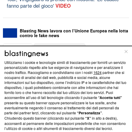
fanno parte del gioco'
VIDEO
Blasting News lavora con l’Unione Europea nella lotta
contro le fake news
ABOUT
LINEA EDITORIALE
Utilizziamo i cookie e tecnologie simili di tracciamento per fornirti un servizio
Questa sezione offre informazioni trasparenti su Blasting
personalizzato rispetto alle tue esigenze di navigazione e per analizzare il
nostro traffico. Raccogliamo e condividiamo con i nostri
1624
partner che si
News, sui nostri processi editoriali e su come ci impegniamo a
occupano di analisi dei dati web, pubblicità e social media, alcune
creare news di qualità. Inoltre, afferma la nostra aderenza a
informazioni sul tuo dispositivo, come l’indirizzo IP e le caratteristiche del tuo
‘Trust Project - News with Integrity’
Blasting News non è
dispositivo, i quali potrebbero combinarle con altre informazioni che hai
ancora membro del programma, ma ha richiesto di farne
fornito loro o che hanno raccolto dal tuo utilizzo dei loro servizi. Puoi
parte; Trust Project non ha ancora effettuato una verifica di
acconsentire all’uso di tali tecnologie cliccando il pulsante
“Accetta tutti”
conformità agli standard.
presente su questo banner oppure personalizzare le tue scelte, anche
eventualmente negando il consenso al trattamento dei dati personali da
parte dei partner terzi, cliccando sul pulsante
“Personalizza”
.
Su di noi
Chiudendo questo banner (cliccando sul pulsante
“X”
in alto a destra),
acconsenti al permanere delle impostazioni predefinite che non consentono
Team editoriale
l’utilizzo di cookie o altri strumenti di tracciamento diversi dai tecnici.