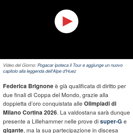
Video del Giorno:
Pogacar ipoteca il Tour e aggiunge un nuovo
capitolo alla leggenda dell'Alpe d'Huez
è già qualificata di diritto per
Federica Brignone
due finali di Coppa del Mondo, grazie alla
doppietta d’oro conquistata alle
Olimpiadi di
. La valdostana sarà dunque
Milano Cortina 2026
presente a Lillehammer nelle prove di
e
super‑G
, ma la sua partecipazione in discesa
gigante