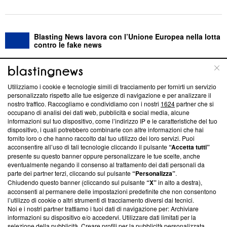
Blasting News lavora con l’Unione Europea nella lotta
contro le fake news
ABOUT
LINEA EDITORIALE
Utilizziamo i cookie e tecnologie simili di tracciamento per fornirti un servizio
personalizzato rispetto alle tue esigenze di navigazione e per analizzare il
Questa sezione offre informazioni trasparenti su Blasting
nostro traffico. Raccogliamo e condividiamo con i nostri
1624
partner che si
News, sui nostri processi editoriali e su come ci impegniamo a
occupano di analisi dei dati web, pubblicità e social media, alcune
creare news di qualità. Inoltre, afferma la nostra aderenza a
informazioni sul tuo dispositivo, come l’indirizzo IP e le caratteristiche del tuo
‘Trust Project - News with Integrity’
Blasting News non è
dispositivo, i quali potrebbero combinarle con altre informazioni che hai
fornito loro o che hanno raccolto dal tuo utilizzo dei loro servizi. Puoi
ancora membro del programma, ma ha richiesto di farne
acconsentire all’uso di tali tecnologie cliccando il pulsante
“Accetta tutti”
parte; Trust Project non ha ancora effettuato una verifica di
presente su questo banner oppure personalizzare le tue scelte, anche
conformità agli standard.
eventualmente negando il consenso al trattamento dei dati personali da
parte dei partner terzi, cliccando sul pulsante
“Personalizza”
.
Su di noi
Chiudendo questo banner (cliccando sul pulsante
“X”
in alto a destra),
acconsenti al permanere delle impostazioni predefinite che non consentono
Team editoriale
l’utilizzo di cookie o altri strumenti di tracciamento diversi dai tecnici.
Noi e i nostri partner trattiamo i tuoi dati di navigazione per: Archiviare
Corporate
informazioni su dispositivo e/o accedervi. Utilizzare dati limitati per la
selezione della pubblicità. Creare profili per la pubblicità personalizzata.