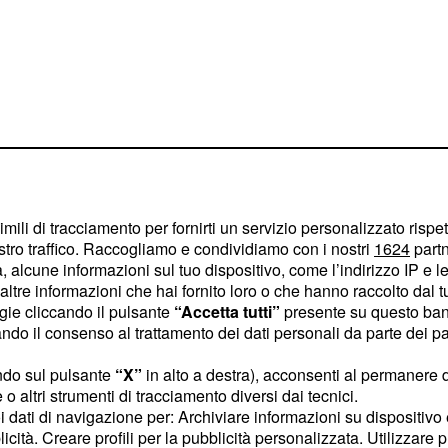
imili di tracciamento per fornirti un servizio personalizzato rispe
determinata
stro traffico. Raccogliamo e condividiamo con i nostri
1624
partn
 alcune informazioni sul tuo dispositivo, come l’indirizzo IP e le 
uona intesa fin
ltre informazioni che hai fornito loro o che hanno raccolto dal tuo
on un netto 6‑2. Nel
ogie cliccando il pulsante
“Accetta tutti”
presente su questo ban
 e il set si è deciso al
o il consenso al trattamento dei dati personali da parte dei par
 conferma della loro
ndo sul pulsante
“X”
in alto a destra), acconsenti al permanere 
cati.
o altri strumenti di tracciamento diversi dai tecnici.
uoi dati di navigazione per: Archiviare informazioni su dispositivo 
licità. Creare profili per la pubblicità personalizzata. Utilizzare p