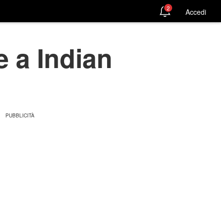
2
Accedi
le a Indian