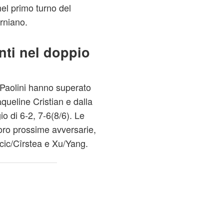
el primo turno del
rniano.
unti nel doppio
 Paolini hanno superato
ueline Cristian e dalla
o di 6‑2, 7‑6(8/6). Le
oro prossime avversarie,
cic/Cîrstea e Xu/Yang.