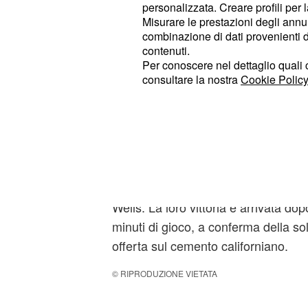
Prospettive per il pr
personalizzata. Creare profili per 
Misurare le prestazioni degli annun
Ora Errani e Paolini attendono di c
combinazione di dati provenienti da 
del prossimo turno: la vincente del
contenuti.
e Sorana Cîrstea contro la coppia c
Per conoscere nel dettaglio quali c
consultare la nostra
Cookie Policy
risultato ottenuto oggi rappresenta 
proseguire la loro corsa nel prestigi
Il percorso delle azzu
Errani e Paolini erano accreditate c
nel tabellone di doppio femminile d
Wells. La loro vittoria è arrivata do
minuti di gioco, a conferma della sol
offerta sul cemento californiano.
© RIPRODUZIONE VIETATA