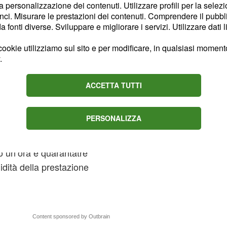
ossimo turno
la personalizzazione dei contenuti. Utilizzare profili per la selez
ci. Misurare le prestazioni dei contenuti. Comprendere il pubblic
onoscere le avversarie
fonti diverse. Sviluppare e migliorare i servizi. Utilizzare dati l
 match tra Belinda Bencic
inese Xu/Yang. Il
ookie utilizziamo sul sito e per modificare, in qualsiasi momento,
.
un buon viatico per
oso torneo californiano.
ACCETTA TUTTI
rre
PERSONALIZZA
ome prime teste di serie
el WTA 1000 di Indian
po un’ora e quarantatré
idità della prestazione
Content sponsored by Outbrain