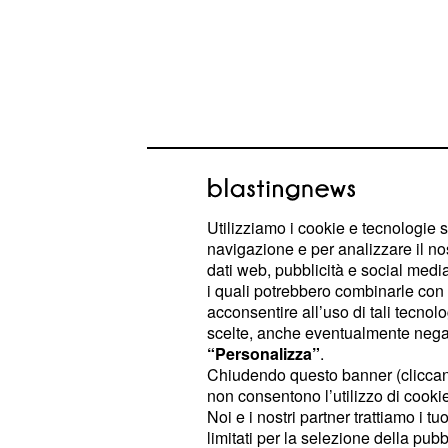
Utilizziamo i cookie e tecnologie s
Prestazione solida e 
navigazione e per analizzare il no
dati web, pubblicità e social media,
Le due atlete hanno mostrato una b
i quali potrebbero combinarle con a
dall’inizio, dominando il primo set c
acconsentire all’uso di tali tecnol
secondo parziale, la tensione è salita
scelte, anche eventualmente negand
“Personalizza”
.
tie‑break, vinto dalle italiane 8‑6, a
Chiudendo questo banner (clicca
capacità di gestire i momenti più deli
non consentono l’utilizzo di cookie 
Noi e i nostri partner trattiamo i t
limitati per la selezione della pubb