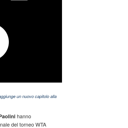
aggiunge un nuovo capitolo alla
hanno
aolini
finale del torneo WTA