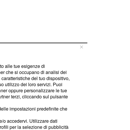
tto alle tue esigenze di
er che si occupano di analisi dei
caratteristiche del tuo dispositivo,
 utilizzo dei loro servizi. Puoi
ner oppure personalizzare le tue
tner terzi, cliccando sul pulsante
delle impostazioni predefinite che
e/o accedervi. Utilizzare dati
rofili per la selezione di pubblicità