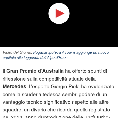
Video del Giorno:
Pogacar ipoteca il Tour e aggiunge un nuovo
capitolo alla leggenda dell'Alpe d'Huez
Il
ha offerto spunti di
Gran Premio d’Australia
riflessione sulla competitività attuale della
. L’esperto Giorgio Piola ha evidenziato
Mercedes
come la scuderia tedesca sembri godere di un
vantaggio tecnico significativo rispetto alle altre
squadre, un divario che ricorda quello registrato
nel 2014, anno di introduzione delle unità turbo-