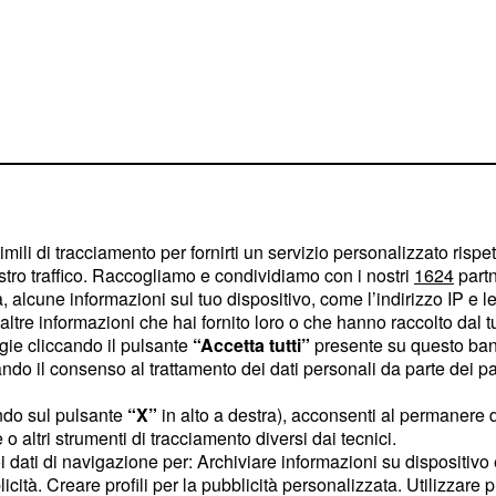
ettimo e il quattordicesimo
imili di tracciamento per fornirti un servizio personalizzato rispe
n non vinca la
stro traffico. Raccogliamo e condividiamo con i nostri
1624
partn
esse arrivare
 alcune informazioni sul tuo dispositivo, come l’indirizzo IP e le 
ltre informazioni che hai fornito loro o che hanno raccolto dal tuo
ti (considerando che
ogie cliccando il pulsante
“Accetta tutti”
presente su questo ban
o punti alle Finali),
o il consenso al trattamento dei dati personali da parte dei par
classifichi tra le prime
ndo sul pulsante
“X”
in alto a destra), acconsenti al permanere 
o altri strumenti di tracciamento diversi dai tecnici.
uoi dati di navigazione per: Archiviare informazioni su dispositivo 
rimato
licità. Creare profili per la pubblicità personalizzata. Utilizzare p