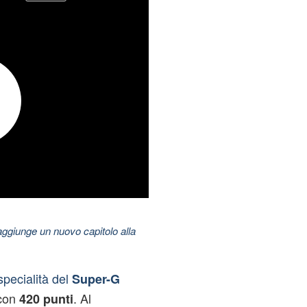
aggiunge un nuovo capitolo alla
specialità del
Super-G
 con
. Al
420 punti