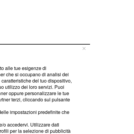
tto alle tue esigenze di
er che si occupano di analisi dei
caratteristiche del tuo dispositivo,
 utilizzo dei loro servizi. Puoi
ner oppure personalizzare le tue
tner terzi, cliccando sul pulsante
delle impostazioni predefinite che
e/o accedervi. Utilizzare dati
rofili per la selezione di pubblicità