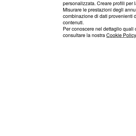
personalizzata. Creare profili per 
Attualmente,
rappre
Alice Robinson
Misurare le prestazioni degli annun
combinazione di dati provenienti da 
ancora in grado di minacciare il pri
contenuti.
Nessun'altra sciatrice è matematica
Per conoscere nel dettaglio quali c
titolo di specialità, il che rende la
consultare la nostra
Cookie Policy
favorevole per l'atleta italiana, che 
alle Finali.
del proprio destino"