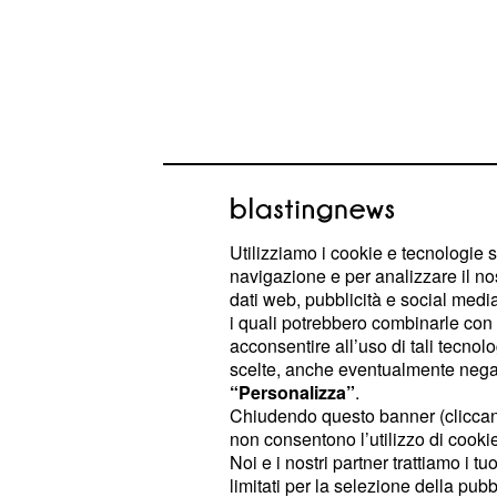
Nel caso in cui si piazzasse tra il s
Utilizziamo i cookie e tecnologie s
posto, dovrà auspicare che Robinso
navigazione e per analizzare il no
competizione. Infine, se Goggia dov
dati web, pubblicità e social media,
i quali potrebbero combinarle con a
quindicesima o non accumulare pun
acconsentire all’uso di tali tecnol
solo le prime quindici atlete ottengon
scelte, anche eventualmente negand
dovrà confidare che Robinson non si 
“Personalizza”
.
Chiudendo questo banner (clicca
due.
non consentono l’utilizzo di cookie 
Noi e i nostri partner trattiamo i t
Chi può insidiare il p
limitati per la selezione della pubb