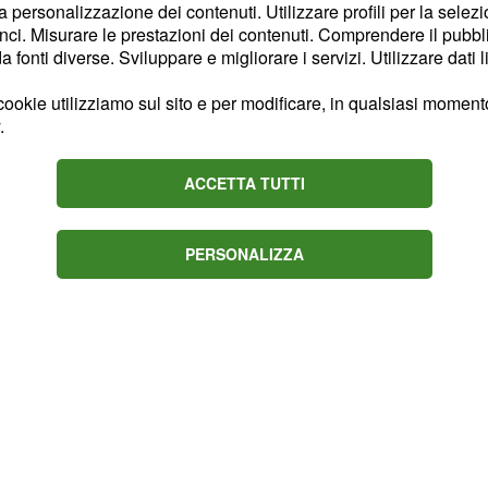
la personalizzazione dei contenuti. Utilizzare profili per la selez
senta l'unica atleta
ci. Misurare le prestazioni dei contenuti. Comprendere il pubblic
fonti diverse. Sviluppare e migliorare i servizi. Utilizzare dati l
mato di Goggia.
mente in corsa per il
ookie utilizziamo sul sito e per modificare, in qualsiasi momento,
 situazione decisamente
.
risulta essere
"padrona
ACCETTA TUTTI
PERSONALIZZA