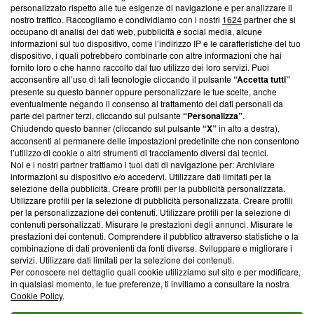
Questa sezione offre informazioni trasparenti su Blasting
personalizzato rispetto alle tue esigenze di navigazione e per analizzare il
nostro traffico. Raccogliamo e condividiamo con i nostri
1624
partner che si
News, sui nostri processi editoriali e su come ci impegniamo a
occupano di analisi dei dati web, pubblicità e social media, alcune
creare news di qualità. Inoltre, afferma la nostra aderenza a
informazioni sul tuo dispositivo, come l’indirizzo IP e le caratteristiche del tuo
‘Trust Project - News with Integrity’
Blasting News non è
dispositivo, i quali potrebbero combinarle con altre informazioni che hai
ancora membro del programma, ma ha richiesto di farne
fornito loro o che hanno raccolto dal tuo utilizzo dei loro servizi. Puoi
parte; Trust Project non ha ancora effettuato una verifica di
acconsentire all’uso di tali tecnologie cliccando il pulsante
“Accetta tutti”
conformità agli standard.
presente su questo banner oppure personalizzare le tue scelte, anche
eventualmente negando il consenso al trattamento dei dati personali da
parte dei partner terzi, cliccando sul pulsante
“Personalizza”
.
Su di noi
Chiudendo questo banner (cliccando sul pulsante
“X”
in alto a destra),
acconsenti al permanere delle impostazioni predefinite che non consentono
Team editoriale
l’utilizzo di cookie o altri strumenti di tracciamento diversi dai tecnici.
Noi e i nostri partner trattiamo i tuoi dati di navigazione per: Archiviare
Corporate
informazioni su dispositivo e/o accedervi. Utilizzare dati limitati per la
selezione della pubblicità. Creare profili per la pubblicità personalizzata.
Redazione
Utilizzare profili per la selezione di pubblicità personalizzata. Creare profili
per la personalizzazione dei contenuti. Utilizzare profili per la selezione di
Informativa Privacy
contenuti personalizzati. Misurare le prestazioni degli annunci. Misurare le
prestazioni dei contenuti. Comprendere il pubblico attraverso statistiche o la
Cookie Policy
combinazione di dati provenienti da fonti diverse. Sviluppare e migliorare i
servizi. Utilizzare dati limitati per la selezione dei contenuti.
Blasting SA, IDI CHE-247.845.224, Via Carlo Frasca, 3 - 6900
Per conoscere nel dettaglio quali cookie utilizziamo sul sito e per modificare,
Lugano (Svizzera) Tel:
+39 0690258937
in qualsiasi momento, le tue preferenze, ti invitiamo a consultare la nostra
Cookie Policy
.
© 2026 Blasting News