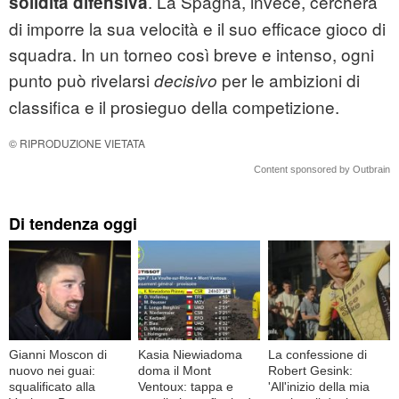
. La Spagna, invece, cercherà
solidità difensiva
di imporre la sua velocità e il suo efficace gioco di
squadra. In un torneo così breve e intenso, ogni
punto può rivelarsi
per le ambizioni di
decisivo
classifica e il prosieguo della competizione.
© RIPRODUZIONE VIETATA
Content sponsored by Outbrain
Di tendenza oggi
Gianni Moscon di
Kasia Niewiadoma
La confessione di
nuovo nei guai:
doma il Mont
Robert Gesink:
squalificato alla
Ventoux: tappa e
'All'inizio della mia