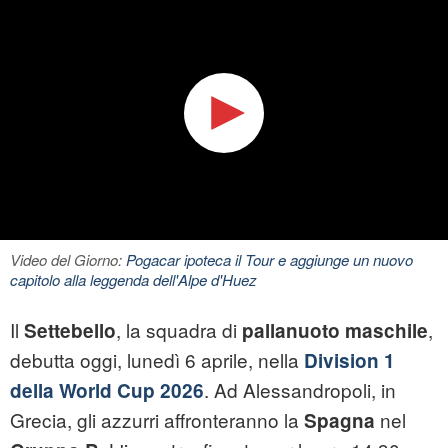
Video del Giorno:
Pogacar ipoteca il Tour e aggiunge un nuovo
capitolo alla leggenda dell'Alpe d'Huez
Il
, la squadra di
,
Settebello
pallanuoto maschile
debutta oggi, lunedì 6 aprile, nella
Division 1
. Ad Alessandropoli, in
della World Cup 2026
Grecia, gli azzurri affronteranno la
nel
Spagna