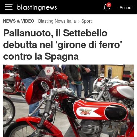
2
Accedi
NEWS & VIDEO
Blasting News Italia
>
Sport
Pallanuoto, il Settebello
debutta nel 'girone di ferro'
contro la Spagna