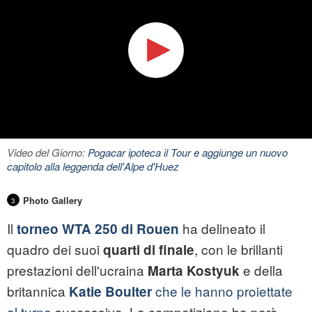
Video del Giorno:
Pogacar ipoteca il Tour e aggiunge un nuovo
capitolo alla leggenda dell'Alpe d'Huez
Photo Gallery
3
Il
ha delineato il
torneo WTA 250 di Rouen
quadro dei suoi
, con le brillanti
quarti di finale
prestazioni dell'ucraina
e della
Marta Kostyuk
britannica
che le hanno proiettate
Katie Boulter
al turno
successivo. La competizione ha però