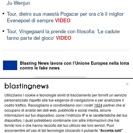
Ju Wenjun
Tour, dietro sua maestà Pogacar per ora c'è il miglior
Evenepoel di sempre
VIDEO
Tour, Vingegaard la prende con filosofia: 'Le cadute
fanno parte del gioco'
VIDEO
Blasting News lavora con l’Unione Europea nella lotta
contro le fake news
ABOUT
LINEA EDITORIALE
Utilizziamo i cookie e tecnologie simili di tracciamento per fornirti un servizio
Questa sezione offre informazioni trasparenti su Blasting
personalizzato rispetto alle tue esigenze di navigazione e per analizzare il
nostro traffico. Raccogliamo e condividiamo con i nostri
1624
partner che si
News, sui nostri processi editoriali e su come ci impegniamo a
occupano di analisi dei dati web, pubblicità e social media, alcune
creare news di qualità. Inoltre, afferma la nostra aderenza a
informazioni sul tuo dispositivo, come l’indirizzo IP e le caratteristiche del tuo
‘Trust Project - News with Integrity’
Blasting News non è
dispositivo, i quali potrebbero combinarle con altre informazioni che hai
ancora membro del programma, ma ha richiesto di farne
fornito loro o che hanno raccolto dal tuo utilizzo dei loro servizi. Puoi
parte; Trust Project non ha ancora effettuato una verifica di
acconsentire all’uso di tali tecnologie cliccando il pulsante
“Accetta tutti”