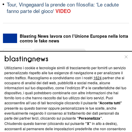
Tour, Vingegaard la prende con filosofia: 'Le cadute
fanno parte del gioco'
VIDEO
Blasting News lavora con l’Unione Europea nella lotta
contro le fake news
ABOUT
LINEA EDITORIALE
Utilizziamo i cookie e tecnologie simili di tracciamento per fornirti un servizio
Questa sezione offre informazioni trasparenti su Blasting
personalizzato rispetto alle tue esigenze di navigazione e per analizzare il
nostro traffico. Raccogliamo e condividiamo con i nostri
1624
partner che si
News, sui nostri processi editoriali e su come ci impegniamo a
occupano di analisi dei dati web, pubblicità e social media, alcune
creare news di qualità. Inoltre, afferma la nostra aderenza a
informazioni sul tuo dispositivo, come l’indirizzo IP e le caratteristiche del tuo
‘Trust Project - News with Integrity’
Blasting News non è
dispositivo, i quali potrebbero combinarle con altre informazioni che hai
ancora membro del programma, ma ha richiesto di farne
fornito loro o che hanno raccolto dal tuo utilizzo dei loro servizi. Puoi
parte; Trust Project non ha ancora effettuato una verifica di
acconsentire all’uso di tali tecnologie cliccando il pulsante
“Accetta tutti”
conformità agli standard.
presente su questo banner oppure personalizzare le tue scelte, anche
eventualmente negando il consenso al trattamento dei dati personali da
parte dei partner terzi, cliccando sul pulsante
“Personalizza”
.
Su di noi
Chiudendo questo banner (cliccando sul pulsante
“X”
in alto a destra),
acconsenti al permanere delle impostazioni predefinite che non consentono
Team editoriale