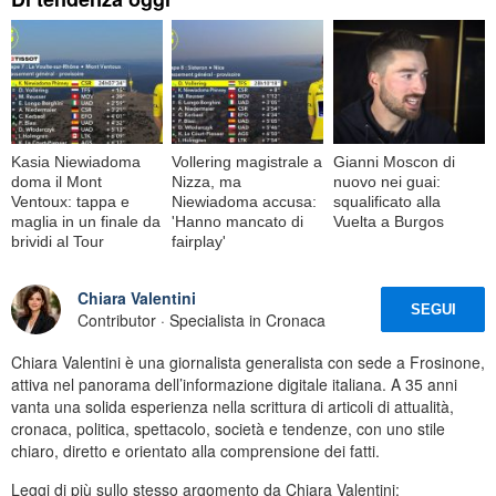
Kasia Niewiadoma
Vollering magistrale a
Gianni Moscon di
doma il Mont
Nizza, ma
nuovo nei guai:
Ventoux: tappa e
Niewiadoma accusa:
squalificato alla
maglia in un finale da
'Hanno mancato di
Vuelta a Burgos
brividi al Tour
fairplay'
Chiara Valentini
SEGUI
Contributor · Specialista in Cronaca
Chiara Valentini è una giornalista generalista con sede a Frosinone,
attiva nel panorama dell’informazione digitale italiana. A 35 anni
vanta una solida esperienza nella scrittura di articoli di attualità,
cronaca, politica, spettacolo, società e tendenze, con uno stile
chiaro, diretto e orientato alla comprensione dei fatti.
Leggi di più sullo stesso argomento da Chiara Valentini: