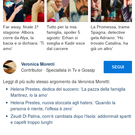
Far away, finale 1ª
Tutto per la mia
La Promessa, trame
stagione: Albora
famiglia, spoiler 5
Spagna, detective
corre da Alya, la
agosto: Erhan si
gela Adriano: 'Ho
bacia e si dichiara: 'Ti
sveglia e Kadir esce
trovato Catalina, ha
amo'
dal carcere
già un altro'
Veronica Moretti
SEGUI
Contributor · Specialista in Tv e Gossip
Leggi di più sullo stesso argomento da Veronica Moretti:
Helena Prestes, dedica del suocero: 'La pazza della famiglia
Martinez, io la amo'
Helena Prestes, nuova stoccata agli haters: 'Quando la
persona è niente, l'offesa è zero'
Zeudi Di Palma, com'è cambiata dopo l'Isola: addominali spariti
e capelli troppo lunghi