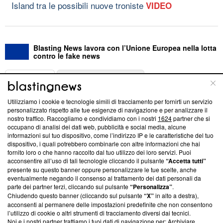
Island tra le possibili nuove troniste
VIDEO
Blasting News lavora con l’Unione Europea nella lotta
contro le fake news
ABOUT
LINEA EDITORIALE
Utilizziamo i cookie e tecnologie simili di tracciamento per fornirti un servizio
Questa sezione offre informazioni trasparenti su Blasting
personalizzato rispetto alle tue esigenze di navigazione e per analizzare il
nostro traffico. Raccogliamo e condividiamo con i nostri
1624
partner che si
News, sui nostri processi editoriali e su come ci impegniamo a
occupano di analisi dei dati web, pubblicità e social media, alcune
creare news di qualità. Inoltre, afferma la nostra aderenza a
informazioni sul tuo dispositivo, come l’indirizzo IP e le caratteristiche del tuo
‘Trust Project - News with Integrity’
Blasting News non è
dispositivo, i quali potrebbero combinarle con altre informazioni che hai
ancora membro del programma, ma ha richiesto di farne
fornito loro o che hanno raccolto dal tuo utilizzo dei loro servizi. Puoi
parte; Trust Project non ha ancora effettuato una verifica di
acconsentire all’uso di tali tecnologie cliccando il pulsante
“Accetta tutti”
conformità agli standard.
presente su questo banner oppure personalizzare le tue scelte, anche
eventualmente negando il consenso al trattamento dei dati personali da
parte dei partner terzi, cliccando sul pulsante
“Personalizza”
.
Su di noi
Chiudendo questo banner (cliccando sul pulsante
“X”
in alto a destra),
acconsenti al permanere delle impostazioni predefinite che non consentono
Team editoriale
l’utilizzo di cookie o altri strumenti di tracciamento diversi dai tecnici.
Noi e i nostri partner trattiamo i tuoi dati di navigazione per: Archiviare