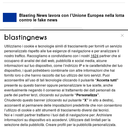
Blasting News lavora con l’Unione Europea nella lotta
contro le fake news
ABOUT
LINEA EDITORIALE
Utilizziamo i cookie e tecnologie simili di tracciamento per fornirti un servizio
Questa sezione offre informazioni trasparenti su Blasting
personalizzato rispetto alle tue esigenze di navigazione e per analizzare il
nostro traffico. Raccogliamo e condividiamo con i nostri
1624
partner che si
News, sui nostri processi editoriali e su come ci impegniamo a
occupano di analisi dei dati web, pubblicità e social media, alcune
creare news di qualità. Inoltre, afferma la nostra aderenza a
informazioni sul tuo dispositivo, come l’indirizzo IP e le caratteristiche del tuo
‘Trust Project - News with Integrity’
Blasting News non è
dispositivo, i quali potrebbero combinarle con altre informazioni che hai
ancora membro del programma, ma ha richiesto di farne
fornito loro o che hanno raccolto dal tuo utilizzo dei loro servizi. Puoi
parte; Trust Project non ha ancora effettuato una verifica di
acconsentire all’uso di tali tecnologie cliccando il pulsante
“Accetta tutti”
conformità agli standard.
presente su questo banner oppure personalizzare le tue scelte, anche
eventualmente negando il consenso al trattamento dei dati personali da
parte dei partner terzi, cliccando sul pulsante
“Personalizza”
.
Su di noi
Chiudendo questo banner (cliccando sul pulsante
“X”
in alto a destra),
acconsenti al permanere delle impostazioni predefinite che non consentono
Team editoriale
l’utilizzo di cookie o altri strumenti di tracciamento diversi dai tecnici.
Noi e i nostri partner trattiamo i tuoi dati di navigazione per: Archiviare
Corporate
informazioni su dispositivo e/o accedervi. Utilizzare dati limitati per la
selezione della pubblicità. Creare profili per la pubblicità personalizzata.
Redazione