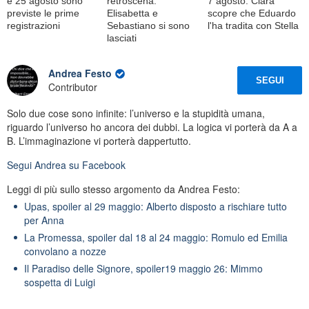
e 25 agosto sono
retroscena:
7 agosto: Clara
previste le prime
Elisabetta e
scopre che Eduardo
registrazioni
Sebastiano si sono
l'ha tradita con Stella
lasciati
Andrea Festo
SEGUI
Contributor
Solo due cose sono infinite: l’universo e la stupidità umana,
riguardo l’universo ho ancora dei dubbi. La logica vi porterà da A a
B. L’immaginazione vi porterà dappertutto.
Segui
Andrea
su Facebook
Leggi di più sullo stesso argomento da Andrea Festo:
Upas, spoiler al 29 maggio: Alberto disposto a rischiare tutto
per Anna
La Promessa, spoiler dal 18 al 24 maggio: Romulo ed Emilia
convolano a nozze
Il Paradiso delle Signore, spoiler19 maggio 26: Mimmo
sospetta di Luigi