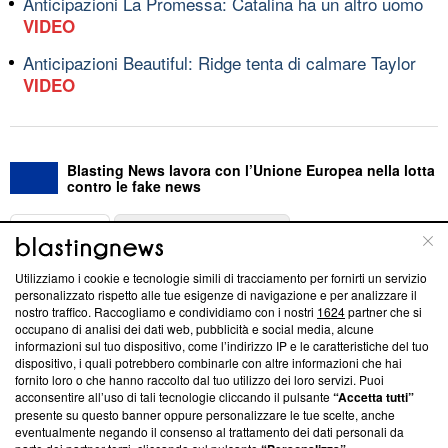
Anticipazioni La Promessa: Catalina ha un altro uomo
VIDEO
Anticipazioni Beautiful: Ridge tenta di calmare Taylor
VIDEO
Blasting News lavora con l’Unione Europea nella lotta
contro le fake news
ABOUT
LINEA EDITORIALE
Utilizziamo i cookie e tecnologie simili di tracciamento per fornirti un servizio
Questa sezione offre informazioni trasparenti su Blasting
personalizzato rispetto alle tue esigenze di navigazione e per analizzare il
nostro traffico. Raccogliamo e condividiamo con i nostri
1624
partner che si
News, sui nostri processi editoriali e su come ci impegniamo a
occupano di analisi dei dati web, pubblicità e social media, alcune
creare news di qualità. Inoltre, afferma la nostra aderenza a
informazioni sul tuo dispositivo, come l’indirizzo IP e le caratteristiche del tuo
‘Trust Project - News with Integrity’
Blasting News non è
dispositivo, i quali potrebbero combinarle con altre informazioni che hai
ancora membro del programma, ma ha richiesto di farne
fornito loro o che hanno raccolto dal tuo utilizzo dei loro servizi. Puoi
parte; Trust Project non ha ancora effettuato una verifica di
acconsentire all’uso di tali tecnologie cliccando il pulsante
“Accetta tutti”
conformità agli standard.
presente su questo banner oppure personalizzare le tue scelte, anche
eventualmente negando il consenso al trattamento dei dati personali da