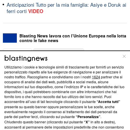
Anticipazioni Tutto per la mia famiglia: Asiye e Doruk ai
ferri corti
VIDEO
Blasting News lavora con l’Unione Europea nella lotta
contro le fake news
ABOUT
LINEA EDITORIALE
Utilizziamo i cookie e tecnologie simili di tracciamento per fornirti un servizio
Questa sezione offre informazioni trasparenti su Blasting
personalizzato rispetto alle tue esigenze di navigazione e per analizzare il
nostro traffico. Raccogliamo e condividiamo con i nostri
1624
partner che si
News, sui nostri processi editoriali e su come ci impegniamo a
occupano di analisi dei dati web, pubblicità e social media, alcune
creare news di qualità. Inoltre, afferma la nostra aderenza a
informazioni sul tuo dispositivo, come l’indirizzo IP e le caratteristiche del tuo
‘Trust Project - News with Integrity’
Blasting News non è
dispositivo, i quali potrebbero combinarle con altre informazioni che hai
ancora membro del programma, ma ha richiesto di farne
fornito loro o che hanno raccolto dal tuo utilizzo dei loro servizi. Puoi
parte; Trust Project non ha ancora effettuato una verifica di
acconsentire all’uso di tali tecnologie cliccando il pulsante
“Accetta tutti”
conformità agli standard.
presente su questo banner oppure personalizzare le tue scelte, anche
eventualmente negando il consenso al trattamento dei dati personali da
parte dei partner terzi, cliccando sul pulsante
“Personalizza”
.
Su di noi
Chiudendo questo banner (cliccando sul pulsante
“X”
in alto a destra),
acconsenti al permanere delle impostazioni predefinite che non consentono
Team editoriale