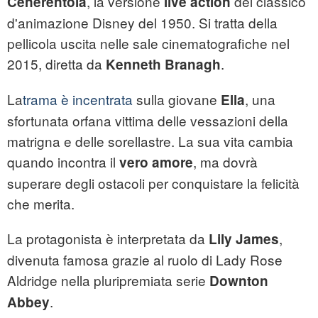
, la versione
del classico
Cenerentola
live
action
d'animazione Disney del 1950. Si tratta della
pellicola uscita nelle sale cinematografiche nel
2015, diretta da
.
Kenneth Branagh
La
trama è incentrata
sulla giovane
, una
Ella
sfortunata orfana vittima delle vessazioni della
matrigna e delle sorellastre. La sua vita cambia
quando incontra il
, ma dovrà
vero amore
superare degli ostacoli per conquistare la felicità
che merita.
La protagonista è interpretata da
,
Lily James
divenuta famosa grazie al ruolo di Lady Rose
Aldridge nella pluripremiata serie
Downton
.
Abbey