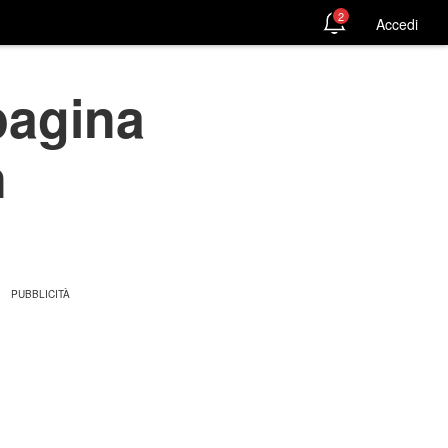
2
Accedi
pagina
n