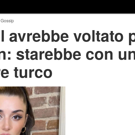
 Gossip
 avrebbe voltato 
n: starebbe con u
e turco