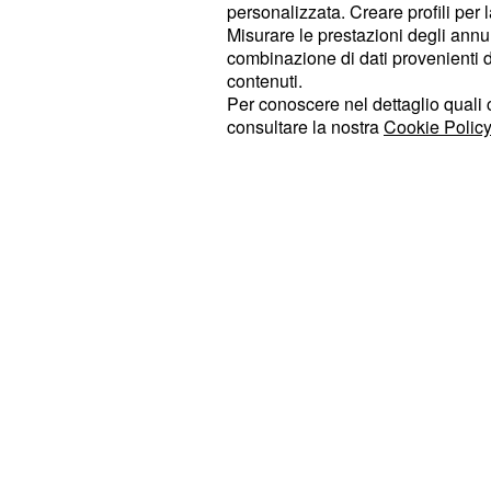
Beyaz tv e condotto da
Bircan Cali
personalizzata. Creare profili per 
Misurare le prestazioni degli annun
un rumor sulla vita sentimentale del
combinazione di dati provenienti da 
femminile di Sen çal Kapimi.
contenuti.
Per conoscere nel dettaglio quali c
Pare che la ragazza potrebbe esser
consultare la nostra
Cookie Policy
imprenditore turco,
,
Atasey Kamer
Atasay Jewelry, azienda per cui Han
video di loro due insieme durante 
trapelati sui social. I diretti interes
confermato, ma nemmeno smentito l