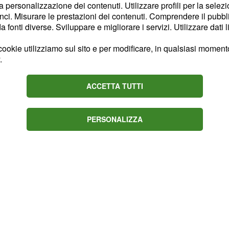
e
, è stato rivelato
Arto
la personalizzazione dei contenuti. Utilizzare profili per la selez
ci. Misurare le prestazioni dei contenuti. Comprendere il pubblic
la protagonista
fonti diverse. Sviluppare e migliorare i servizi. Utilizzare dati l
ookie utilizziamo sul sito e per modificare, in qualsiasi momento,
si innamorata di un
.
 direttore generale della
de Erçel è testimonial. I
ACCETTA TUTTI
un evento sono anche
sati non hanno
PERSONALIZZA
a notizia.