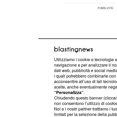
Utilizziamo i cookie e tecnologie s
navigazione e per analizzare il no
dati web, pubblicità e social media,
i quali potrebbero combinarle con a
acconsentire all’uso di tali tecnol
scelte, anche eventualmente negand
“Personalizza”
.
È questa l'indiscrezione che trapela 
Chiudendo questo banner (clicca
non consentono l’utilizzo di cookie 
Infatti durante una puntata di
Söyle
Noi e i nostri partner trattiamo i t
programma di gossip della televisio
limitati per la selezione della pubb