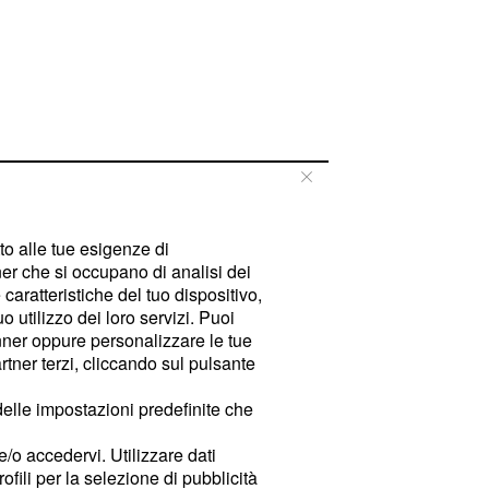
tto alle tue esigenze di
er che si occupano di analisi dei
caratteristiche del tuo dispositivo,
 utilizzo dei loro servizi. Puoi
ner oppure personalizzare le tue
tner terzi, cliccando sul pulsante
delle impostazioni predefinite che
e/o accedervi. Utilizzare dati
rofili per la selezione di pubblicità