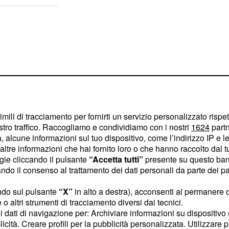
imili di tracciamento per fornirti un servizio personalizzato rispe
stro traffico. Raccogliamo e condividiamo con i nostri
1624
partn
 alcune informazioni sul tuo dispositivo, come l’indirizzo IP e le 
ltre informazioni che hai fornito loro o che hanno raccolto dal tuo
ogie cliccando il pulsante
“Accetta tutti”
presente su questo ban
o il consenso al trattamento dei dati personali da parte dei par
dalla televisione turca.
ndo sul pulsante
“X”
in alto a destra), acconsenti al permanere 
o altri strumenti di tracciamento diversi dai tecnici.
il
mezsem Olmaz,
uoi dati di navigazione per: Archiviare informazioni su dispositivo 
ne turca in onda su
licità. Creare profili per la pubblicità personalizzata. Utilizzare p