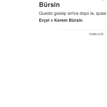
Bürsin
Questo gossip arriva dopo la, quasi c
e
.
Erçel
Kerem Bürsin