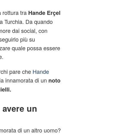
 rottura tra
Hande Erçel
 la Turchia. Da quando
more dai social, con
eguirlo più su
zzare quale possa essere
e.
rchi pare che
Hande
sia innamorata di un
noto
elli.
 avere un
morata di un altro uomo?