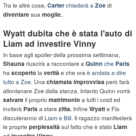
Tra le altre cose,
chiederà a
di
Carter
Zoe
sua
diventare
moglie.
Wyatt dubita che è stata l'auto di
Liam ad investire Vinny
In base agli spoiler della prossima settimana,
riuscirà a raccontare a
che
Shauna
Quinn
Paris
ha
la
e che ora
è andata a dire
scoperto
verità
tutto a Zoe
. Una
però farà
chiamata improvvisa
allontanare Zoe dalla stanza. Intanto Quinn vorrà
il proprio
a tutti i costi ed
salvare
matrimonio
inviterà
a stare
Infine
e Flo
Paris
zitta.
Wyatt
discuteranno di
Liam e Bill
. Il ragazzo manifesterà
le proprie
sul fatto che è stato
perplessità
Liam
ad
investire Vinny.