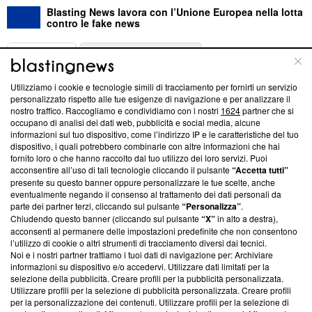
Blasting News lavora con l’Unione Europea nella lotta
contro le fake news
ABOUT
LINEA EDITORIALE
Utilizziamo i cookie e tecnologie simili di tracciamento per fornirti un servizio
Questa sezione offre informazioni trasparenti su Blasting
personalizzato rispetto alle tue esigenze di navigazione e per analizzare il
nostro traffico. Raccogliamo e condividiamo con i nostri
1624
partner che si
News, sui nostri processi editoriali e su come ci impegniamo a
occupano di analisi dei dati web, pubblicità e social media, alcune
creare news di qualità. Inoltre, afferma la nostra aderenza a
informazioni sul tuo dispositivo, come l’indirizzo IP e le caratteristiche del tuo
‘Trust Project - News with Integrity’
Blasting News non è
dispositivo, i quali potrebbero combinarle con altre informazioni che hai
ancora membro del programma, ma ha richiesto di farne
fornito loro o che hanno raccolto dal tuo utilizzo dei loro servizi. Puoi
parte; Trust Project non ha ancora effettuato una verifica di
acconsentire all’uso di tali tecnologie cliccando il pulsante
“Accetta tutti”
conformità agli standard.
presente su questo banner oppure personalizzare le tue scelte, anche
eventualmente negando il consenso al trattamento dei dati personali da
parte dei partner terzi, cliccando sul pulsante
“Personalizza”
.
Su di noi
Chiudendo questo banner (cliccando sul pulsante
“X”
in alto a destra),
acconsenti al permanere delle impostazioni predefinite che non consentono
Team editoriale
l’utilizzo di cookie o altri strumenti di tracciamento diversi dai tecnici.
Noi e i nostri partner trattiamo i tuoi dati di navigazione per: Archiviare
Corporate
informazioni su dispositivo e/o accedervi. Utilizzare dati limitati per la
selezione della pubblicità. Creare profili per la pubblicità personalizzata.
Redazione
Utilizzare profili per la selezione di pubblicità personalizzata. Creare profili
per la personalizzazione dei contenuti. Utilizzare profili per la selezione di
Informativa Privacy