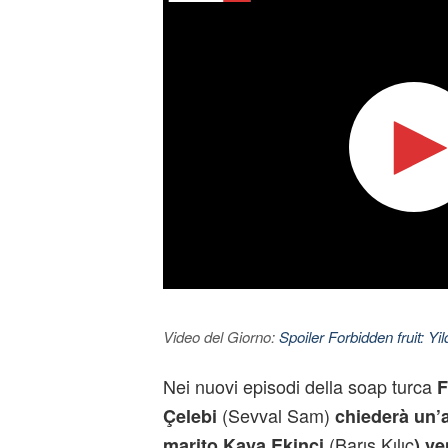
Video del Giorno:
Spoiler Forbidden fruit: Yi
Nei nuovi episodi della soap turca
F
(Sevval Sam)
Çelebi
chiederà un’al
(Barış Kılıç
marito Kaya Ekinci
)
ve