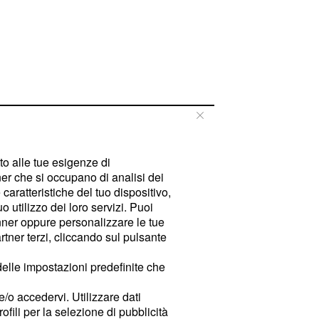
tto alle tue esigenze di
er che si occupano di analisi dei
caratteristiche del tuo dispositivo,
 utilizzo dei loro servizi. Puoi
ner oppure personalizzare le tue
tner terzi, cliccando sul pulsante
delle impostazioni predefinite che
e/o accedervi. Utilizzare dati
rofili per la selezione di pubblicità