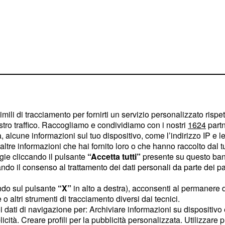
imili di tracciamento per fornirti un servizio personalizzato rispe
stro traffico. Raccogliamo e condividiamo con i nostri
1624
partn
 alcune informazioni sul tuo dispositivo, come l’indirizzo IP e le 
ltre informazioni che hai fornito loro o che hanno raccolto dal tuo
, con la convinzione
etta
ogie cliccando il pulsante
“Accetta tutti”
presente su questo ban
colo Halitcan
, il figlio
o il consenso al trattamento dei dati personali da parte dei par
 non potrà contare sulla
ndo sul pulsante
“X”
in alto a destra), acconsenti al permanere 
eciderà di continuare i
o altri strumenti di tracciamento diversi dai tecnici.
deciso di non sposare più
uoi dati di navigazione per: Archiviare informazioni su dispositivo 
licità. Creare profili per la pubblicità personalizzata. Utilizzare p
ondra.