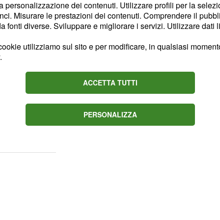
la personalizzazione dei contenuti. Utilizzare profili per la selez
ci. Misurare le prestazioni dei contenuti. Comprendere il pubblic
possibilità
fonti diverse. Sviluppare e migliorare i servizi. Utilizzare dati l
ookie utilizziamo sul sito e per modificare, in qualsiasi momento,
.
r tenterà di fare pace
nta che la responsabile
ACCETTA TUTTI
ahika. Tuttavia, Kaya non
nare con Ender, anche se
PERSONALIZZA
i in Inghilterra con lui,