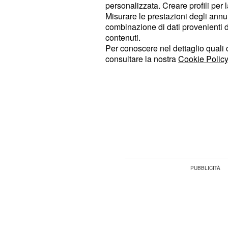
personalizzata. Creare profili per 
Misurare le prestazioni degli annun
Ender chiede un’altra 
combinazione di dati provenienti da 
contenuti.
all'ex marito
Per conoscere nel dettaglio quali c
consultare la nostra
Cookie Policy
Dopo la partenza dei suoi figli,
Ende
, e sarà convi
con l’ex marito Kaya
della fine del loro matrimonio sia S
sembrerà affatto intenzionato a tor
gli dirà di essere disposta a trasferirs
per ricongiungersi con Erim e Yigit.