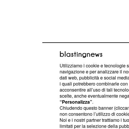
Utilizziamo i cookie e tecnologie s
navigazione e per analizzare il no
dati web, pubblicità e social media,
i quali potrebbero combinarle con a
In particolare,
Halit divorzierà in fr
acconsentire all’uso di tali tecnol
che
abbia trattato male il pic
Ender
scelte, anche eventualmente negand
“Personalizza”
.
avuto da Yildiz. A quel punto, Ender
Chiudendo questo banner (clicca
vicinanza dei figli, visto che Yigit d
non consentono l’utilizzo di cookie 
suoi studi in Inghilterra dopo aver 
Noi e i nostri partner trattiamo i t
limitati per la selezione della pubb
Lila, invece Erim andrà a vivere a L