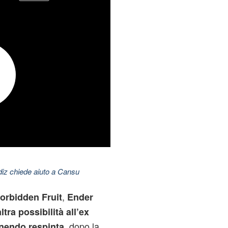
ldiz chiede aiuto a Cansu
,
orbidden Fruit
Ender
tra possibilità all’ex
, dopo la
nendo respinta