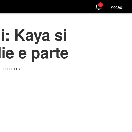
2
Accedi
i: Kaya si
lie e parte