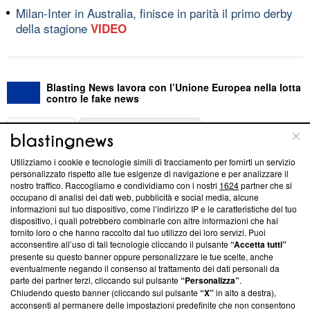
Milan-Inter in Australia, finisce in parità il primo derby
della stagione
VIDEO
Blasting News lavora con l’Unione Europea nella lotta
contro le fake news
ABOUT
LINEA EDITORIALE
Utilizziamo i cookie e tecnologie simili di tracciamento per fornirti un servizio
Questa sezione offre informazioni trasparenti su Blasting
personalizzato rispetto alle tue esigenze di navigazione e per analizzare il
nostro traffico. Raccogliamo e condividiamo con i nostri
1624
partner che si
News, sui nostri processi editoriali e su come ci impegniamo a
occupano di analisi dei dati web, pubblicità e social media, alcune
creare news di qualità. Inoltre, afferma la nostra aderenza a
informazioni sul tuo dispositivo, come l’indirizzo IP e le caratteristiche del tuo
‘Trust Project - News with Integrity’
Blasting News non è
dispositivo, i quali potrebbero combinarle con altre informazioni che hai
ancora membro del programma, ma ha richiesto di farne
fornito loro o che hanno raccolto dal tuo utilizzo dei loro servizi. Puoi
parte; Trust Project non ha ancora effettuato una verifica di
acconsentire all’uso di tali tecnologie cliccando il pulsante
“Accetta tutti”
conformità agli standard.
presente su questo banner oppure personalizzare le tue scelte, anche
eventualmente negando il consenso al trattamento dei dati personali da
parte dei partner terzi, cliccando sul pulsante
“Personalizza”
.
Su di noi
Chiudendo questo banner (cliccando sul pulsante
“X”
in alto a destra),
acconsenti al permanere delle impostazioni predefinite che non consentono
Team editoriale