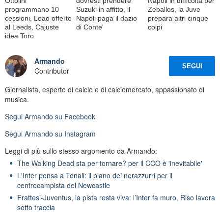
Ottolini
dovresti prendere
Napoli in difficoltà per
programmano 10
Suzuki in affitto, il
Zeballos, la Juve
cessioni, Leao offerto
Napoli paga il dazio
prepara altri cinque
al Leeds, Cajuste
di Conte'
colpi
idea Toro
Armando
SEGUI
Contributor
Giornalista, esperto di calcio e di calciomercato, appassionato di
musica.
Segui
Armando
su Facebook
Segui
Armando
su Instagram
Leggi di più sullo stesso argomento da Armando:
The Walking Dead sta per tornare? per il CCO è 'inevitabile'
L'Inter pensa a Tonali: il piano dei nerazzurri per il
centrocampista del Newcastle
Frattesi-Juventus, la pista resta viva: l’Inter fa muro, Riso lavora
sotto traccia