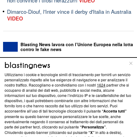
non convince i tifosi nerazzurri
VIDEO
Dimarco-Diouf, l'Inter vince il derby d'Italia in Australia
VIDEO
Blasting News lavora con l’Unione Europea nella lotta
contro le fake news
ABOUT
LINEA EDITORIALE
Utilizziamo i cookie e tecnologie simili di tracciamento per fornirti un servizio
personalizzato rispetto alle tue esigenze di navigazione e per analizzare il
Questa sezione offre informazioni trasparenti su Blasting
nostro traffico. Raccogliamo e condividiamo con i nostri
1624
partner che si
News, sui nostri processi editoriali e su come ci impegniamo a
occupano di analisi dei dati web, pubblicità e social media, alcune
creare news di qualità. Inoltre, afferma la nostra aderenza a
informazioni sul tuo dispositivo, come l’indirizzo IP e le caratteristiche del tuo
‘Trust Project - News with Integrity’
Blasting News non è
dispositivo, i quali potrebbero combinarle con altre informazioni che hai
fornito loro o che hanno raccolto dal tuo utilizzo dei loro servizi. Puoi
ancora membro del programma, ma ha richiesto di farne
acconsentire all’uso di tali tecnologie cliccando il pulsante
“Accetta tutti”
parte; Trust Project non ha ancora effettuato una verifica di
presente su questo banner oppure personalizzare le tue scelte, anche
conformità agli standard.
eventualmente negando il consenso al trattamento dei dati personali da
parte dei partner terzi, cliccando sul pulsante
“Personalizza”
.
Su di noi
Chiudendo questo banner (cliccando sul pulsante
“X”
in alto a destra),