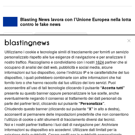
Blasting News lavora con l’Unione Europea nella lotta
contro le fake news
ABOUT
LINEA EDITORIALE
Utilizziamo i cookie e tecnologie simili di tracciamento per fornirti un servizio
Questa sezione offre informazioni trasparenti su Blasting
personalizzato rispetto alle tue esigenze di navigazione e per analizzare il
nostro traffico. Raccogliamo e condividiamo con i nostri
1624
partner che si
News, sui nostri processi editoriali e su come ci impegniamo a
occupano di analisi dei dati web, pubblicità e social media, alcune
creare news di qualità. Inoltre, afferma la nostra aderenza a
informazioni sul tuo dispositivo, come l’indirizzo IP e le caratteristiche del tuo
‘Trust Project - News with Integrity’
Blasting News non è
dispositivo, i quali potrebbero combinarle con altre informazioni che hai
ancora membro del programma, ma ha richiesto di farne
fornito loro o che hanno raccolto dal tuo utilizzo dei loro servizi. Puoi
parte; Trust Project non ha ancora effettuato una verifica di
acconsentire all’uso di tali tecnologie cliccando il pulsante
“Accetta tutti”
conformità agli standard.
presente su questo banner oppure personalizzare le tue scelte, anche
eventualmente negando il consenso al trattamento dei dati personali da
parte dei partner terzi, cliccando sul pulsante
“Personalizza”
.
Su di noi
Chiudendo questo banner (cliccando sul pulsante
“X”
in alto a destra),
acconsenti al permanere delle impostazioni predefinite che non consentono
Team editoriale
l’utilizzo di cookie o altri strumenti di tracciamento diversi dai tecnici.
Noi e i nostri partner trattiamo i tuoi dati di navigazione per: Archiviare
Corporate
informazioni su dispositivo e/o accedervi. Utilizzare dati limitati per la
selezione della pubblicità. Creare profili per la pubblicità personalizzata.