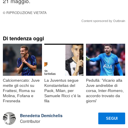
21 maggio.
© RIPRODUZIONE VIETATA
Content sponsored by Outbrain
Di tendenza oggi
Calciomercato: Juve
La Juventus segue
Pedullà: 'Vicario alla
mette gli occhi su
Konstantelias del
Juve andrebbe di
Frattesi, Roma su
Paok, Milan, per
corsa, Inter-Romero,
Molina, Fofana e
Samuele Ricci c'é la
accordo trovato da
Fresneda
fila
giorni'
Benedetta Demichelis
SEGUI
Contributor