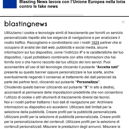
Blasting News lavora con l’Unione Europea nella lotta
contro le fake news
ABOUT
LINEA EDITORIALE
Utilizziamo i cookie e tecnologie simili di tracciamento per fornirti un servizio
Questa sezione offre informazioni trasparenti su Blasting
personalizzato rispetto alle tue esigenze di navigazione e per analizzare il
nostro traffico. Raccogliamo e condividiamo con i nostri
1624
partner che si
News, sui nostri processi editoriali e su come ci impegniamo a
occupano di analisi dei dati web, pubblicità e social media, alcune
creare news di qualità. Inoltre, afferma la nostra aderenza a
informazioni sul tuo dispositivo, come l’indirizzo IP e le caratteristiche del tuo
‘Trust Project - News with Integrity’
Blasting News non è
dispositivo, i quali potrebbero combinarle con altre informazioni che hai
ancora membro del programma, ma ha richiesto di farne
fornito loro o che hanno raccolto dal tuo utilizzo dei loro servizi. Puoi
parte; Trust Project non ha ancora effettuato una verifica di
acconsentire all’uso di tali tecnologie cliccando il pulsante
“Accetta tutti”
conformità agli standard.
presente su questo banner oppure personalizzare le tue scelte, anche
eventualmente negando il consenso al trattamento dei dati personali da
parte dei partner terzi, cliccando sul pulsante
“Personalizza”
.
Su di noi
Chiudendo questo banner (cliccando sul pulsante
“X”
in alto a destra),
acconsenti al permanere delle impostazioni predefinite che non consentono
Team editoriale
l’utilizzo di cookie o altri strumenti di tracciamento diversi dai tecnici.
Noi e i nostri partner trattiamo i tuoi dati di navigazione per: Archiviare
Corporate
informazioni su dispositivo e/o accedervi. Utilizzare dati limitati per la
selezione della pubblicità. Creare profili per la pubblicità personalizzata.
Redazione
Utilizzare profili per la selezione di pubblicità personalizzata. Creare profili
per la personalizzazione dei contenuti. Utilizzare profili per la selezione di
Informativa Privacy
contenuti personalizzati. Misurare le prestazioni degli annunci. Misurare le