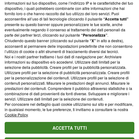
informazioni sul tuo dispositivo, come l’indirizzo IP e le caratteristiche del tuo
‘Trust Project - News with Integrity’
Blasting News non è
dispositivo, i quali potrebbero combinarle con altre informazioni che hai
ancora membro del programma, ma ha richiesto di farne
fornito loro o che hanno raccolto dal tuo utilizzo dei loro servizi. Puoi
parte; Trust Project non ha ancora effettuato una verifica di
acconsentire all’uso di tali tecnologie cliccando il pulsante
“Accetta tutti”
conformità agli standard.
presente su questo banner oppure personalizzare le tue scelte, anche
eventualmente negando il consenso al trattamento dei dati personali da
parte dei partner terzi, cliccando sul pulsante
“Personalizza”
.
Su di noi
Chiudendo questo banner (cliccando sul pulsante
“X”
in alto a destra),
acconsenti al permanere delle impostazioni predefinite che non consentono
Team editoriale
l’utilizzo di cookie o altri strumenti di tracciamento diversi dai tecnici.
Noi e i nostri partner trattiamo i tuoi dati di navigazione per: Archiviare
Corporate
informazioni su dispositivo e/o accedervi. Utilizzare dati limitati per la
selezione della pubblicità. Creare profili per la pubblicità personalizzata.
Redazione
Utilizzare profili per la selezione di pubblicità personalizzata. Creare profili
per la personalizzazione dei contenuti. Utilizzare profili per la selezione di
Informativa Privacy
contenuti personalizzati. Misurare le prestazioni degli annunci. Misurare le
prestazioni dei contenuti. Comprendere il pubblico attraverso statistiche o la
Cookie Policy
combinazione di dati provenienti da fonti diverse. Sviluppare e migliorare i
servizi. Utilizzare dati limitati per la selezione dei contenuti.
Blasting SA, IDI CHE-247.845.224, Via Carlo Frasca, 3 - 6900
Per conoscere nel dettaglio quali cookie utilizziamo sul sito e per modificare,
Lugano (Svizzera) Tel:
+39 0690258937
in qualsiasi momento, le tue preferenze, ti invitiamo a consultare la nostra
Cookie Policy
.
© 2026 Blasting News
ACCETTA TUTTI