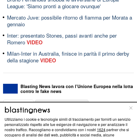
League: 'Siamo pronti a giocare ovunque'
Mercato Juve: possibile ritorno di fiamma per Morata a
gennaio
Inter: presentato Stones, passi avanti anche per
Romero
VIDEO
Milan-Inter in Australia, finisce in parità il primo derby
della stagione
VIDEO
Blasting News lavora con l’Unione Europea nella lotta
contro le fake news
ABOUT
LINEA EDITORIALE
Utilizziamo i cookie e tecnologie simili di tracciamento per fornirti un servizio
Questa sezione offre informazioni trasparenti su Blasting
personalizzato rispetto alle tue esigenze di navigazione e per analizzare il
nostro traffico. Raccogliamo e condividiamo con i nostri
1624
partner che si
News, sui nostri processi editoriali e su come ci impegniamo a
occupano di analisi dei dati web, pubblicità e social media, alcune
creare news di qualità. Inoltre, afferma la nostra aderenza a