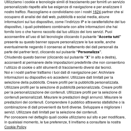
Utilizziamo i cookie e tecnologie simili di tracciamento per fornirti un servizio
Questa sezione offre informazioni trasparenti su Blasting
personalizzato rispetto alle tue esigenze di navigazione e per analizzare il
nostro traffico. Raccogliamo e condividiamo con i nostri
1624
partner che si
News, sui nostri processi editoriali e su come ci impegniamo a
occupano di analisi dei dati web, pubblicità e social media, alcune
creare news di qualità. Inoltre, afferma la nostra aderenza a
informazioni sul tuo dispositivo, come l’indirizzo IP e le caratteristiche del tuo
‘Trust Project - News with Integrity’
Blasting News non è
dispositivo, i quali potrebbero combinarle con altre informazioni che hai
ancora membro del programma, ma ha richiesto di farne
fornito loro o che hanno raccolto dal tuo utilizzo dei loro servizi. Puoi
parte; Trust Project non ha ancora effettuato una verifica di
acconsentire all’uso di tali tecnologie cliccando il pulsante
“Accetta tutti”
conformità agli standard.
presente su questo banner oppure personalizzare le tue scelte, anche
eventualmente negando il consenso al trattamento dei dati personali da
parte dei partner terzi, cliccando sul pulsante
“Personalizza”
.
Su di noi
Chiudendo questo banner (cliccando sul pulsante
“X”
in alto a destra),
acconsenti al permanere delle impostazioni predefinite che non consentono
Team editoriale
l’utilizzo di cookie o altri strumenti di tracciamento diversi dai tecnici.
Noi e i nostri partner trattiamo i tuoi dati di navigazione per: Archiviare
Corporate
informazioni su dispositivo e/o accedervi. Utilizzare dati limitati per la
selezione della pubblicità. Creare profili per la pubblicità personalizzata.
Redazione
Utilizzare profili per la selezione di pubblicità personalizzata. Creare profili
per la personalizzazione dei contenuti. Utilizzare profili per la selezione di
Informativa Privacy
contenuti personalizzati. Misurare le prestazioni degli annunci. Misurare le
prestazioni dei contenuti. Comprendere il pubblico attraverso statistiche o la
Cookie Policy
combinazione di dati provenienti da fonti diverse. Sviluppare e migliorare i
servizi. Utilizzare dati limitati per la selezione dei contenuti.
Blasting SA, IDI CHE-247.845.224, Via Carlo Frasca, 3 - 6900
Per conoscere nel dettaglio quali cookie utilizziamo sul sito e per modificare,
Lugano (Svizzera) Tel:
+39 0690258937
in qualsiasi momento, le tue preferenze, ti invitiamo a consultare la nostra
Cookie Policy
.
© 2026 Blasting News