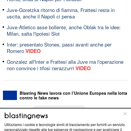
Juve-Goretzka ritorno di fiamma, Frattesi resta in
uscita, anche il Napoli ci pensa
Juve-Atletico asse bollente, anche Oblak tra le idee:
Milan, salta l'ipotesi Slot
Inter: presentato Stones, passi avanti anche per
Romero
VIDEO
Gonzalez all'Inter e Frattesi alla Juve ma l'operazione
non convince i tifosi nerazzurri
VIDEO
Blasting News lavora con l’Unione Europea nella lotta
contro le fake news
ABOUT
LINEA EDITORIALE
Utilizziamo i cookie e tecnologie simili di tracciamento per fornirti un servizio
Questa sezione offre informazioni trasparenti su Blasting
personalizzato rispetto alle tue esigenze di navigazione e per analizzare il