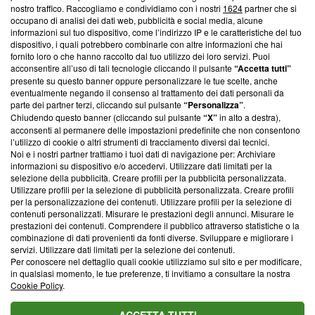
nostro traffico. Raccogliamo e condividiamo con i nostri
1624
partner che si
News, sui nostri processi editoriali e su come ci impegniamo a
occupano di analisi dei dati web, pubblicità e social media, alcune
creare news di qualità. Inoltre, afferma la nostra aderenza a
informazioni sul tuo dispositivo, come l’indirizzo IP e le caratteristiche del tuo
‘Trust Project - News with Integrity’
Blasting News non è
dispositivo, i quali potrebbero combinarle con altre informazioni che hai
ancora membro del programma, ma ha richiesto di farne
fornito loro o che hanno raccolto dal tuo utilizzo dei loro servizi. Puoi
parte; Trust Project non ha ancora effettuato una verifica di
acconsentire all’uso di tali tecnologie cliccando il pulsante
“Accetta tutti”
conformità agli standard.
presente su questo banner oppure personalizzare le tue scelte, anche
eventualmente negando il consenso al trattamento dei dati personali da
parte dei partner terzi, cliccando sul pulsante
“Personalizza”
.
Su di noi
Chiudendo questo banner (cliccando sul pulsante
“X”
in alto a destra),
acconsenti al permanere delle impostazioni predefinite che non consentono
Team editoriale
l’utilizzo di cookie o altri strumenti di tracciamento diversi dai tecnici.
Noi e i nostri partner trattiamo i tuoi dati di navigazione per: Archiviare
Corporate
informazioni su dispositivo e/o accedervi. Utilizzare dati limitati per la
selezione della pubblicità. Creare profili per la pubblicità personalizzata.
Redazione
Utilizzare profili per la selezione di pubblicità personalizzata. Creare profili
per la personalizzazione dei contenuti. Utilizzare profili per la selezione di
Informativa Privacy
contenuti personalizzati. Misurare le prestazioni degli annunci. Misurare le
prestazioni dei contenuti. Comprendere il pubblico attraverso statistiche o la
Cookie Policy
combinazione di dati provenienti da fonti diverse. Sviluppare e migliorare i
servizi. Utilizzare dati limitati per la selezione dei contenuti.
Blasting SA, IDI CHE-247.845.224, Via Carlo Frasca, 3 - 6900
Per conoscere nel dettaglio quali cookie utilizziamo sul sito e per modificare,
Lugano (Svizzera) Tel:
+39 0690258937
in qualsiasi momento, le tue preferenze, ti invitiamo a consultare la nostra
Cookie Policy
.
© 2026 Blasting News
ACCETTA TUTTI