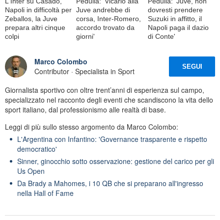
L'Inter su Casadó,
Pedullà: 'Vicario alla
Pedullà: 'Juve, non
Napoli in difficoltà per
Juve andrebbe di
dovresti prendere
Zeballos, la Juve
corsa, Inter-Romero,
Suzuki in affitto, il
prepara altri cinque
accordo trovato da
Napoli paga il dazio
colpi
giorni'
di Conte'
Marco Colombo
SEGUI
Contributor · Specialista in Sport
Giornalista sportivo con oltre trent’anni di esperienza sul campo,
specializzato nel racconto degli eventi che scandiscono la vita dello
sport italiano, dal professionismo alle realtà di base.
Leggi di più sullo stesso argomento da Marco Colombo:
L'Argentina con Infantino: 'Governance trasparente e rispetto
democratico'
Sinner, ginocchio sotto osservazione: gestione del carico per gli
Us Open
Da Brady a Mahomes, i 10 QB che si preparano all'ingresso
nella Hall of Fame