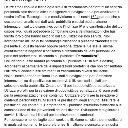
Utilizziamo i cookie e tecnologie simili di tracciamento per fornirti un servizio
Questa sezione offre informazioni trasparenti su Blasting
personalizzato rispetto alle tue esigenze di navigazione e per analizzare il
nostro traffico. Raccogliamo e condividiamo con i nostri
1624
partner che si
News, sui nostri processi editoriali e su come ci impegniamo a
occupano di analisi dei dati web, pubblicità e social media, alcune
creare news di qualità. Inoltre, afferma la nostra aderenza a
informazioni sul tuo dispositivo, come l’indirizzo IP e le caratteristiche del tuo
‘Trust Project - News with Integrity’
Blasting News non è
dispositivo, i quali potrebbero combinarle con altre informazioni che hai
ancora membro del programma, ma ha richiesto di farne
fornito loro o che hanno raccolto dal tuo utilizzo dei loro servizi. Puoi
parte; Trust Project non ha ancora effettuato una verifica di
acconsentire all’uso di tali tecnologie cliccando il pulsante
“Accetta tutti”
conformità agli standard.
presente su questo banner oppure personalizzare le tue scelte, anche
eventualmente negando il consenso al trattamento dei dati personali da
parte dei partner terzi, cliccando sul pulsante
“Personalizza”
.
Su di noi
Chiudendo questo banner (cliccando sul pulsante
“X”
in alto a destra),
acconsenti al permanere delle impostazioni predefinite che non consentono
Team editoriale
l’utilizzo di cookie o altri strumenti di tracciamento diversi dai tecnici.
Noi e i nostri partner trattiamo i tuoi dati di navigazione per: Archiviare
Corporate
informazioni su dispositivo e/o accedervi. Utilizzare dati limitati per la
selezione della pubblicità. Creare profili per la pubblicità personalizzata.
Redazione
Utilizzare profili per la selezione di pubblicità personalizzata. Creare profili
per la personalizzazione dei contenuti. Utilizzare profili per la selezione di
Informativa Privacy
contenuti personalizzati. Misurare le prestazioni degli annunci. Misurare le
prestazioni dei contenuti. Comprendere il pubblico attraverso statistiche o la
Cookie Policy
combinazione di dati provenienti da fonti diverse. Sviluppare e migliorare i
servizi. Utilizzare dati limitati per la selezione dei contenuti.
Blasting SA, IDI CHE-247.845.224, Via Carlo Frasca, 3 - 6900
Per conoscere nel dettaglio quali cookie utilizziamo sul sito e per modificare,
Lugano (Svizzera) Tel:
+39 0690258937
in qualsiasi momento, le tue preferenze, ti invitiamo a consultare la nostra