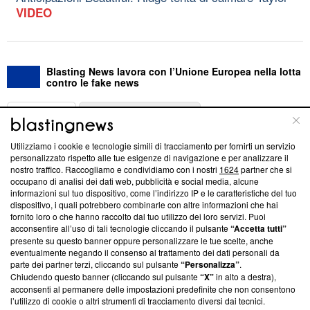
VIDEO
Blasting News lavora con l’Unione Europea nella lotta
contro le fake news
ABOUT
LINEA EDITORIALE
Utilizziamo i cookie e tecnologie simili di tracciamento per fornirti un servizio
Questa sezione offre informazioni trasparenti su Blasting
personalizzato rispetto alle tue esigenze di navigazione e per analizzare il
nostro traffico. Raccogliamo e condividiamo con i nostri
1624
partner che si
News, sui nostri processi editoriali e su come ci impegniamo a
occupano di analisi dei dati web, pubblicità e social media, alcune
creare news di qualità. Inoltre, afferma la nostra aderenza a
informazioni sul tuo dispositivo, come l’indirizzo IP e le caratteristiche del tuo
‘Trust Project - News with Integrity’
Blasting News non è
dispositivo, i quali potrebbero combinarle con altre informazioni che hai
ancora membro del programma, ma ha richiesto di farne
fornito loro o che hanno raccolto dal tuo utilizzo dei loro servizi. Puoi
parte; Trust Project non ha ancora effettuato una verifica di
acconsentire all’uso di tali tecnologie cliccando il pulsante
“Accetta tutti”
conformità agli standard.
presente su questo banner oppure personalizzare le tue scelte, anche
eventualmente negando il consenso al trattamento dei dati personali da
parte dei partner terzi, cliccando sul pulsante
“Personalizza”
.
Su di noi
Chiudendo questo banner (cliccando sul pulsante
“X”
in alto a destra),
acconsenti al permanere delle impostazioni predefinite che non consentono
Team editoriale
l’utilizzo di cookie o altri strumenti di tracciamento diversi dai tecnici.