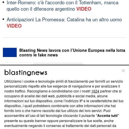
Inter-Romero: c'è l'accordo con il Tottenham, manca
quello con il difensore argentino
VIDEO
Anticipazioni La Promessa: Catalina ha un altro uomo
VIDEO
Blasting News lavora con l’Unione Europea nella lotta
contro le fake news
ABOUT
LINEA EDITORIALE
Utilizziamo i cookie e tecnologie simili di tracciamento per fornirti un servizio
Questa sezione offre informazioni trasparenti su Blasting
personalizzato rispetto alle tue esigenze di navigazione e per analizzare il
nostro traffico. Raccogliamo e condividiamo con i nostri
1624
partner che si
News, sui nostri processi editoriali e su come ci impegniamo a
occupano di analisi dei dati web, pubblicità e social media, alcune
creare news di qualità. Inoltre, afferma la nostra aderenza a
informazioni sul tuo dispositivo, come l’indirizzo IP e le caratteristiche del tuo
‘Trust Project - News with Integrity’
Blasting News non è
dispositivo, i quali potrebbero combinarle con altre informazioni che hai
ancora membro del programma, ma ha richiesto di farne
fornito loro o che hanno raccolto dal tuo utilizzo dei loro servizi. Puoi
parte; Trust Project non ha ancora effettuato una verifica di
acconsentire all’uso di tali tecnologie cliccando il pulsante
“Accetta tutti”
conformità agli standard.
presente su questo banner oppure personalizzare le tue scelte, anche
eventualmente negando il consenso al trattamento dei dati personali da