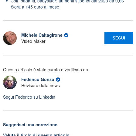
Colf, badanti, babysitter: aumenti stipendi dal 2023 da 0,66
€/ora a 145 euro al mese
Michele Caltagirone
SEGUI
Video Maker
Questo articolo è stato curato e verificato da
Federico Gonzo
Revisore della news
Segui
Federico
su Linkedin
Suggerisci una correzione
Valuta il titolo di questo articolo