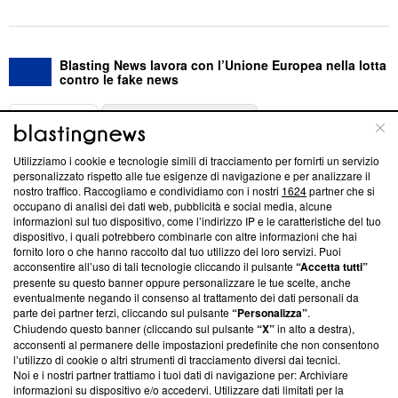
Blasting News lavora con l’Unione Europea nella lotta
contro le fake news
ABOUT
LINEA EDITORIALE
Utilizziamo i cookie e tecnologie simili di tracciamento per fornirti un servizio
Questa sezione offre informazioni trasparenti su Blasting
personalizzato rispetto alle tue esigenze di navigazione e per analizzare il
nostro traffico. Raccogliamo e condividiamo con i nostri
1624
partner che si
News, sui nostri processi editoriali e su come ci impegniamo a
occupano di analisi dei dati web, pubblicità e social media, alcune
creare news di qualità. Inoltre, afferma la nostra aderenza a
informazioni sul tuo dispositivo, come l’indirizzo IP e le caratteristiche del tuo
‘Trust Project - News with Integrity’
Blasting News non è
dispositivo, i quali potrebbero combinarle con altre informazioni che hai
ancora membro del programma, ma ha richiesto di farne
fornito loro o che hanno raccolto dal tuo utilizzo dei loro servizi. Puoi
parte; Trust Project non ha ancora effettuato una verifica di
acconsentire all’uso di tali tecnologie cliccando il pulsante
“Accetta tutti”
conformità agli standard.
presente su questo banner oppure personalizzare le tue scelte, anche
eventualmente negando il consenso al trattamento dei dati personali da
parte dei partner terzi, cliccando sul pulsante
“Personalizza”
.
Su di noi
Chiudendo questo banner (cliccando sul pulsante
“X”
in alto a destra),
acconsenti al permanere delle impostazioni predefinite che non consentono
Team editoriale
l’utilizzo di cookie o altri strumenti di tracciamento diversi dai tecnici.
Noi e i nostri partner trattiamo i tuoi dati di navigazione per: Archiviare
Corporate
informazioni su dispositivo e/o accedervi. Utilizzare dati limitati per la