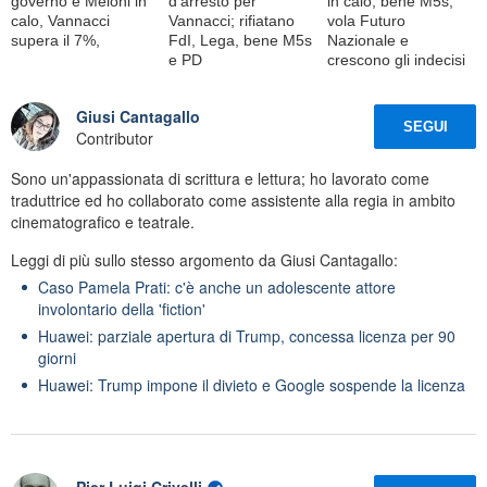
governo e Meloni in
d'arresto per
in calo, bene M5s;
calo, Vannacci
Vannacci; rifiatano
vola Futuro
supera il 7%,
FdI, Lega, bene M5s
Nazionale e
e PD
crescono gli indecisi
Giusi Cantagallo
SEGUI
Contributor
Sono un'appassionata di scrittura e lettura; ho lavorato come
traduttrice ed ho collaborato come assistente alla regia in ambito
cinematografico e teatrale.
Leggi di più sullo stesso argomento da Giusi Cantagallo:
Caso Pamela Prati: c'è anche un adolescente attore
involontario della 'fiction'
Huawei: parziale apertura di Trump, concessa licenza per 90
giorni
Huawei: Trump impone il divieto e Google sospende la licenza
Pier Luigi Crivelli