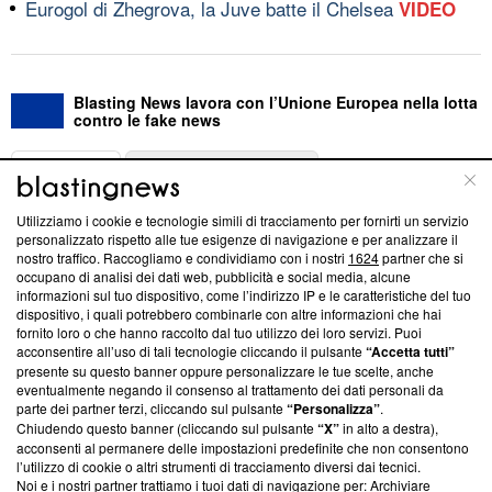
Eurogol di Zhegrova, la Juve batte il Chelsea
VIDEO
Blasting News lavora con l’Unione Europea nella lotta
contro le fake news
ABOUT
LINEA EDITORIALE
Utilizziamo i cookie e tecnologie simili di tracciamento per fornirti un servizio
Questa sezione offre informazioni trasparenti su Blasting
personalizzato rispetto alle tue esigenze di navigazione e per analizzare il
nostro traffico. Raccogliamo e condividiamo con i nostri
1624
partner che si
News, sui nostri processi editoriali e su come ci impegniamo a
occupano di analisi dei dati web, pubblicità e social media, alcune
creare news di qualità. Inoltre, afferma la nostra aderenza a
informazioni sul tuo dispositivo, come l’indirizzo IP e le caratteristiche del tuo
‘Trust Project - News with Integrity’
Blasting News non è
dispositivo, i quali potrebbero combinarle con altre informazioni che hai
ancora membro del programma, ma ha richiesto di farne
fornito loro o che hanno raccolto dal tuo utilizzo dei loro servizi. Puoi
parte; Trust Project non ha ancora effettuato una verifica di
acconsentire all’uso di tali tecnologie cliccando il pulsante
“Accetta tutti”
conformità agli standard.
presente su questo banner oppure personalizzare le tue scelte, anche
eventualmente negando il consenso al trattamento dei dati personali da
parte dei partner terzi, cliccando sul pulsante
“Personalizza”
.
Su di noi
Chiudendo questo banner (cliccando sul pulsante
“X”
in alto a destra),
acconsenti al permanere delle impostazioni predefinite che non consentono
Team editoriale
l’utilizzo di cookie o altri strumenti di tracciamento diversi dai tecnici.
Noi e i nostri partner trattiamo i tuoi dati di navigazione per: Archiviare