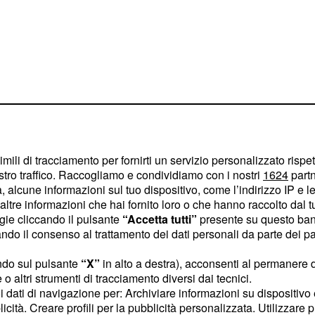
imili di tracciamento per fornirti un servizio personalizzato rispe
stro traffico. Raccogliamo e condividiamo con i nostri
1624
partn
 alcune informazioni sul tuo dispositivo, come l’indirizzo IP e le 
vuto fare i conti con un
ltre informazioni che hai fornito loro o che hanno raccolto dal tuo
ogie cliccando il pulsante
“Accetta tutti”
presente su questo ban
o per il suo grande
o il consenso al trattamento dei dati personali da parte dei par
, chiusa dunque dal
2019
, 1-6, 7-6, 4-6, 13-12
ai
ndo sul pulsante
“X”
in alto a destra), acconsenti al permanere 
o altri strumenti di tracciamento diversi dai tecnici.
è
 47 minuti di gioco
uoi dati di navigazione per: Archiviare informazioni su dispositivo 
anche la più bella, anche
licità. Creare profili per la pubblicità personalizzata. Utilizzare p