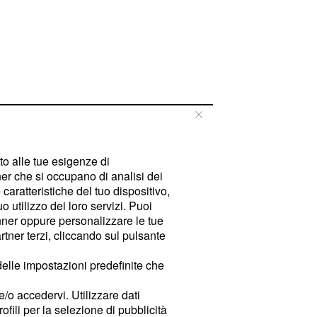
tto alle tue esigenze di
er che si occupano di analisi dei
caratteristiche del tuo dispositivo,
 utilizzo dei loro servizi. Puoi
ner oppure personalizzare le tue
tner terzi, cliccando sul pulsante
delle impostazioni predefinite che
e/o accedervi. Utilizzare dati
rofili per la selezione di pubblicità