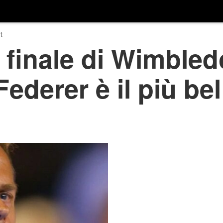
t
 finale di Wimbled
Federer è il più be