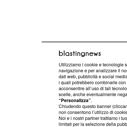
Utilizziamo i cookie e tecnologie s
navigazione e per analizzare il no
dati web, pubblicità e social media,
Djokovic che, oltre a Federer, ha do
i quali potrebbero combinarle con a
acconsentire all’uso di tali tecnol
pubblico quasi interamente schierat
scelte, anche eventualmente negand
rivale. La finale di
Wimbledon del 
“Personalizza”
.
fuoriclasse serbo con lo score di
7-6
Chiudendo questo banner (clicca
non consentono l’utilizzo di cookie 
danni di Federer, con le sue
4 ore e
Noi e i nostri partner trattiamo i t
stata la più lunga di sempre. Forse 
limitati per la selezione della pubb