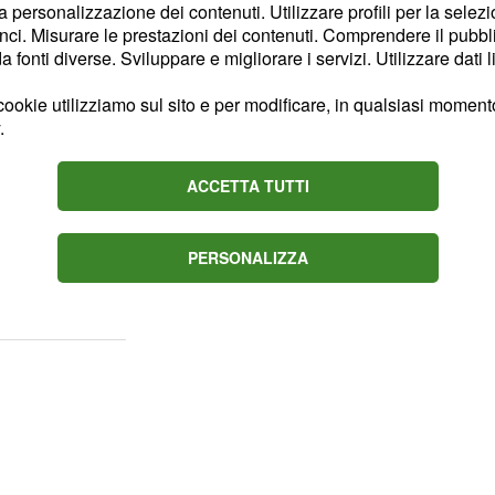
 sono mai mancate: basti
la personalizzazione dei contenuti. Utilizzare profili per la selez
ci. Misurare le prestazioni dei contenuti. Comprendere il pubblic
rer e
nel
Rafa Nadal
fonti diverse. Sviluppare e migliorare i servizi. Utilizzare dati l
arte, oppure andando
ookie utilizziamo sul sito e per modificare, in qualsiasi momento,
e
n Borg
John McEnroe
.
o cinematografico. In
a come Stefan Edberg non
ACCETTA TUTTI
 della passata stagione
pre."Mi dispiace per
PERSONALIZZA
ovo titolo- ha raccontato
lativo.