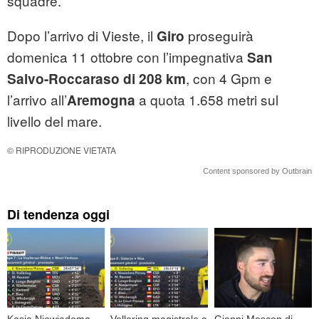
squadre.
Dopo l’arrivo di Vieste, il
proseguirà
Giro
domenica 11 ottobre con l’impegnativa
San
, con 4 Gpm e
Salvo-Roccaraso di 208 km
l’arrivo all’
a quota 1.658 metri sul
Aremogna
livello del mare.
© RIPRODUZIONE VIETATA
Content sponsored by Outbrain
Di tendenza oggi
Kasia Niewiadoma
Vollering magistrale a
Gianni Moscon di