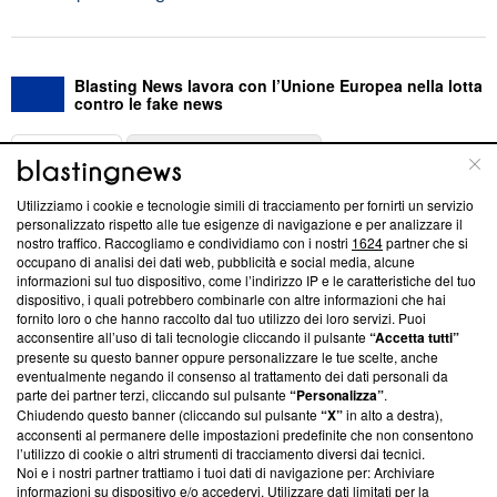
Blasting News lavora con l’Unione Europea nella lotta
contro le fake news
ABOUT
LINEA EDITORIALE
Utilizziamo i cookie e tecnologie simili di tracciamento per fornirti un servizio
Questa sezione offre informazioni trasparenti su Blasting
personalizzato rispetto alle tue esigenze di navigazione e per analizzare il
nostro traffico. Raccogliamo e condividiamo con i nostri
1624
partner che si
News, sui nostri processi editoriali e su come ci impegniamo a
occupano di analisi dei dati web, pubblicità e social media, alcune
creare news di qualità. Inoltre, afferma la nostra aderenza a
informazioni sul tuo dispositivo, come l’indirizzo IP e le caratteristiche del tuo
‘Trust Project - News with Integrity’
Blasting News non è
dispositivo, i quali potrebbero combinarle con altre informazioni che hai
ancora membro del programma, ma ha richiesto di farne
fornito loro o che hanno raccolto dal tuo utilizzo dei loro servizi. Puoi
parte; Trust Project non ha ancora effettuato una verifica di
acconsentire all’uso di tali tecnologie cliccando il pulsante
“Accetta tutti”
conformità agli standard.
presente su questo banner oppure personalizzare le tue scelte, anche
eventualmente negando il consenso al trattamento dei dati personali da
parte dei partner terzi, cliccando sul pulsante
“Personalizza”
.
Su di noi
Chiudendo questo banner (cliccando sul pulsante
“X”
in alto a destra),
acconsenti al permanere delle impostazioni predefinite che non consentono
Team editoriale
l’utilizzo di cookie o altri strumenti di tracciamento diversi dai tecnici.
Noi e i nostri partner trattiamo i tuoi dati di navigazione per: Archiviare
Corporate
informazioni su dispositivo e/o accedervi. Utilizzare dati limitati per la