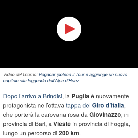
Video del Giorno:
Pogacar ipoteca il Tour e aggiunge un nuovo
capitolo alla leggenda dell'Alpe d'Huez
Dopo l’arrivo a Brindisi
, la
è nuovamente
Puglia
protagonista nell’ottava
tappa del
,
Giro d’Italia
che porterà la carovana rosa da
, in
Giovinazzo
provincia di Bari, a
in provincia di Foggia,
Vieste
lungo un percorso di
.
200 km