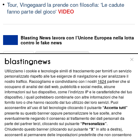
Tour, Vingegaard la prende con filosofia: 'Le cadute
fanno parte del gioco'
VIDEO
Blasting News lavora con l’Unione Europea nella lotta
contro le fake news
ABOUT
LINEA EDITORIALE
Utilizziamo i cookie e tecnologie simili di tracciamento per fornirti un servizio
Questa sezione offre informazioni trasparenti su Blasting
personalizzato rispetto alle tue esigenze di navigazione e per analizzare il
nostro traffico. Raccogliamo e condividiamo con i nostri
1624
partner che si
News, sui nostri processi editoriali e su come ci impegniamo a
occupano di analisi dei dati web, pubblicità e social media, alcune
creare news di qualità. Inoltre, afferma la nostra aderenza a
informazioni sul tuo dispositivo, come l’indirizzo IP e le caratteristiche del tuo
‘Trust Project - News with Integrity’
Blasting News non è
dispositivo, i quali potrebbero combinarle con altre informazioni che hai
ancora membro del programma, ma ha richiesto di farne
fornito loro o che hanno raccolto dal tuo utilizzo dei loro servizi. Puoi
parte; Trust Project non ha ancora effettuato una verifica di
acconsentire all’uso di tali tecnologie cliccando il pulsante
“Accetta tutti”
conformità agli standard.
presente su questo banner oppure personalizzare le tue scelte, anche
eventualmente negando il consenso al trattamento dei dati personali da
parte dei partner terzi, cliccando sul pulsante
“Personalizza”
.
Su di noi
Chiudendo questo banner (cliccando sul pulsante
“X”
in alto a destra),
acconsenti al permanere delle impostazioni predefinite che non consentono
Team editoriale