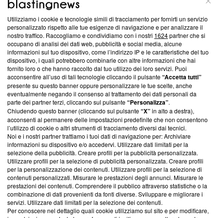
Utilizziamo i cookie e tecnologie simili di tracciamento per fornirti un servizio
Questa sezione offre informazioni trasparenti su Blasting
personalizzato rispetto alle tue esigenze di navigazione e per analizzare il
nostro traffico. Raccogliamo e condividiamo con i nostri
1624
partner che si
News, sui nostri processi editoriali e su come ci impegniamo a
occupano di analisi dei dati web, pubblicità e social media, alcune
creare news di qualità. Inoltre, afferma la nostra aderenza a
informazioni sul tuo dispositivo, come l’indirizzo IP e le caratteristiche del tuo
‘Trust Project - News with Integrity’
Blasting News non è
dispositivo, i quali potrebbero combinarle con altre informazioni che hai
ancora membro del programma, ma ha richiesto di farne
fornito loro o che hanno raccolto dal tuo utilizzo dei loro servizi. Puoi
parte; Trust Project non ha ancora effettuato una verifica di
acconsentire all’uso di tali tecnologie cliccando il pulsante
“Accetta tutti”
conformità agli standard.
presente su questo banner oppure personalizzare le tue scelte, anche
eventualmente negando il consenso al trattamento dei dati personali da
parte dei partner terzi, cliccando sul pulsante
“Personalizza”
.
Su di noi
Chiudendo questo banner (cliccando sul pulsante
“X”
in alto a destra),
acconsenti al permanere delle impostazioni predefinite che non consentono
Team editoriale
l’utilizzo di cookie o altri strumenti di tracciamento diversi dai tecnici.
Noi e i nostri partner trattiamo i tuoi dati di navigazione per: Archiviare
Corporate
informazioni su dispositivo e/o accedervi. Utilizzare dati limitati per la
selezione della pubblicità. Creare profili per la pubblicità personalizzata.
Redazione
Utilizzare profili per la selezione di pubblicità personalizzata. Creare profili
per la personalizzazione dei contenuti. Utilizzare profili per la selezione di
Informativa Privacy
contenuti personalizzati. Misurare le prestazioni degli annunci. Misurare le
prestazioni dei contenuti. Comprendere il pubblico attraverso statistiche o la
Cookie Policy
combinazione di dati provenienti da fonti diverse. Sviluppare e migliorare i
servizi. Utilizzare dati limitati per la selezione dei contenuti.
Blasting SA, IDI CHE-247.845.224, Via Carlo Frasca, 3 - 6900
Per conoscere nel dettaglio quali cookie utilizziamo sul sito e per modificare,
Lugano (Svizzera) Tel:
+39 0690258937