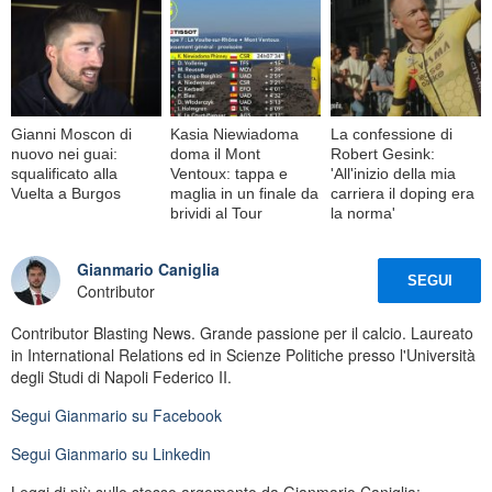
Gianni Moscon di
Kasia Niewiadoma
La confessione di
nuovo nei guai:
doma il Mont
Robert Gesink:
squalificato alla
Ventoux: tappa e
'All'inizio della mia
Vuelta a Burgos
maglia in un finale da
carriera il doping era
brividi al Tour
la norma'
Gianmario Caniglia
SEGUI
Contributor
Contributor Blasting News. Grande passione per il calcio. Laureato
in International Relations ed in Scienze Politiche presso l'Università
degli Studi di Napoli Federico II.
Segui
Gianmario
su Facebook
Segui
Gianmario
su Linkedin
Leggi di più sullo stesso argomento da Gianmario Caniglia: