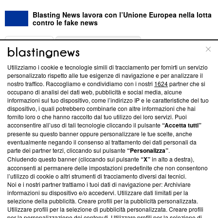
Blasting News lavora con l’Unione Europea nella lotta
contro le fake news
ABOUT
LINEA EDITORIALE
Utilizziamo i cookie e tecnologie simili di tracciamento per fornirti un servizio
Questa sezione offre informazioni trasparenti su Blasting
personalizzato rispetto alle tue esigenze di navigazione e per analizzare il
nostro traffico. Raccogliamo e condividiamo con i nostri
1624
partner che si
News, sui nostri processi editoriali e su come ci impegniamo a
occupano di analisi dei dati web, pubblicità e social media, alcune
creare news di qualità. Inoltre, afferma la nostra aderenza a
informazioni sul tuo dispositivo, come l’indirizzo IP e le caratteristiche del tuo
‘Trust Project - News with Integrity’
Blasting News non è
dispositivo, i quali potrebbero combinarle con altre informazioni che hai
ancora membro del programma, ma ha richiesto di farne
fornito loro o che hanno raccolto dal tuo utilizzo dei loro servizi. Puoi
parte; Trust Project non ha ancora effettuato una verifica di
acconsentire all’uso di tali tecnologie cliccando il pulsante
“Accetta tutti”
conformità agli standard.
presente su questo banner oppure personalizzare le tue scelte, anche
eventualmente negando il consenso al trattamento dei dati personali da
parte dei partner terzi, cliccando sul pulsante
“Personalizza”
.
Su di noi
Chiudendo questo banner (cliccando sul pulsante
“X”
in alto a destra),
acconsenti al permanere delle impostazioni predefinite che non consentono
Team editoriale
l’utilizzo di cookie o altri strumenti di tracciamento diversi dai tecnici.
Noi e i nostri partner trattiamo i tuoi dati di navigazione per: Archiviare
Corporate
informazioni su dispositivo e/o accedervi. Utilizzare dati limitati per la
selezione della pubblicità. Creare profili per la pubblicità personalizzata.
Redazione
Utilizzare profili per la selezione di pubblicità personalizzata. Creare profili
per la personalizzazione dei contenuti. Utilizzare profili per la selezione di