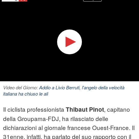
Video del Giorno:
Addio a Livio Berruti, l'angelo della velocità
italiana ha chiuso le ali
Il ciclista professionista
, capitano
Thibaut Pinot
della Groupama-FDJ, ha rilasciato delle
dichiarazioni al giornale francese Ouest-France. Il
31enne, infatti, ha parlato del suo rapporto con il