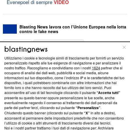
Evenepoel di sempre
VIDEO
Blasting News lavora con l’Unione Europea nella lotta
contro le fake news
ABOUT
LINEA EDITORIALE
Utilizziamo i cookie e tecnologie simili di tracciamento per fornirti un servizio
Questa sezione offre informazioni trasparenti su Blasting
personalizzato rispetto alle tue esigenze di navigazione e per analizzare il
nostro traffico. Raccogliamo e condividiamo con i nostri
1624
partner che si
News, sui nostri processi editoriali e su come ci impegniamo a
occupano di analisi dei dati web, pubblicità e social media, alcune
creare news di qualità. Inoltre, afferma la nostra aderenza a
informazioni sul tuo dispositivo, come l’indirizzo IP e le caratteristiche del tuo
‘Trust Project - News with Integrity’
Blasting News non è
dispositivo, i quali potrebbero combinarle con altre informazioni che hai
ancora membro del programma, ma ha richiesto di farne
fornito loro o che hanno raccolto dal tuo utilizzo dei loro servizi. Puoi
parte; Trust Project non ha ancora effettuato una verifica di
acconsentire all’uso di tali tecnologie cliccando il pulsante
“Accetta tutti”
conformità agli standard.
presente su questo banner oppure personalizzare le tue scelte, anche
eventualmente negando il consenso al trattamento dei dati personali da
parte dei partner terzi, cliccando sul pulsante
“Personalizza”
.
Su di noi
Chiudendo questo banner (cliccando sul pulsante
“X”
in alto a destra),
acconsenti al permanere delle impostazioni predefinite che non consentono
Team editoriale
l’utilizzo di cookie o altri strumenti di tracciamento diversi dai tecnici.
Noi e i nostri partner trattiamo i tuoi dati di navigazione per: Archiviare
Corporate