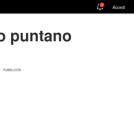
2
Accedi
no puntano