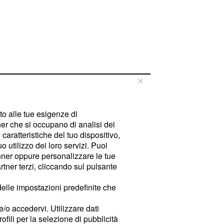
tto alle tue esigenze di
er che si occupano di analisi dei
caratteristiche del tuo dispositivo,
 utilizzo dei loro servizi. Puoi
ner oppure personalizzare le tue
tner terzi, cliccando sul pulsante
delle impostazioni predefinite che
e/o accedervi. Utilizzare dati
rofili per la selezione di pubblicità