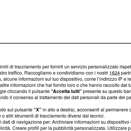
imili di tracciamento per fornirti un servizio personalizzato rispe
stro traffico. Raccogliamo e condividiamo con i nostri
1624
partn
 alcune informazioni sul tuo dispositivo, come l’indirizzo IP e le 
avversaria di difficile
ltre informazioni che hai fornito loro o che hanno raccolto dal tuo
ogie cliccando il pulsante
“Accetta tutti”
presente su questo ban
o il consenso al trattamento dei dati personali da parte dei par
ttative
ndo sul pulsante
“X”
in alto a destra), acconsenti al permanere 
o altri strumenti di tracciamento diversi dai tecnici.
on un solido bagaglio di
uoi dati di navigazione per: Archiviare informazioni su dispositivo 
tivi in Coppa del Mondo. A
licità. Creare profili per la pubblicità personalizzata. Utilizzare p