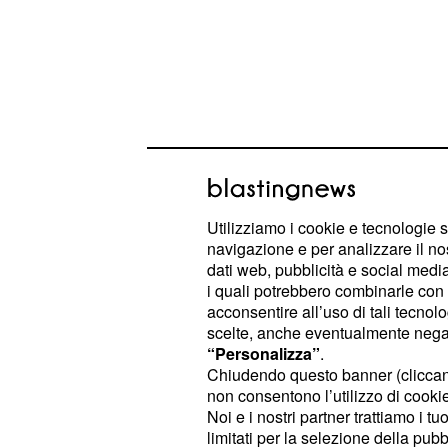
Utilizziamo i cookie e tecnologie s
navigazione e per analizzare il no
dati web, pubblicità e social media,
La
è indicata come l'unica 
Norvegia
i quali potrebbero combinarle con a
superamento.
acconsentire all’uso di tali tecnol
scelte, anche eventualmente negand
“Personalizza”
.
Le premesse e le aspe
Chiudendo questo banner (clicca
non consentono l’utilizzo di cookie 
La coppia azzurra arriva alla gara c
Noi e i nostri partner trattiamo i t
risultati, forte di due podi consecu
limitati per la selezione della pubb