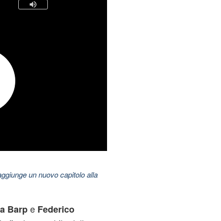
aggiunge un nuovo capitolo alla
e
ia Barp
Federico