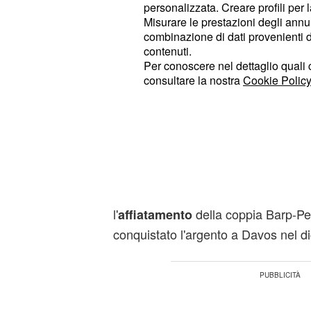
, a dicembre, si sono classifi
personalizzata. Creare profili per 
Davos
Misurare le prestazioni degli annun
secondi a
il 23 gennaio. In e
Goms
combinazione di dati provenienti da 
sono stati battuti soltanto dalla Nor
contenuti.
Per conoscere nel dettaglio quali c
(Amundsen/Hedegart). In Svizzera, 
consultare la nostra
Cookie Policy
meglio in volata sugli atleti degli Stat
(Ogden/Schumacher), mentre Graz e
piazzati quarti con la seconda squad
La forma della coppia
Il secondo posto ottenuto a Goms 
l'
della coppia Barp-Pel
affiatamento
conquistato l'argento a Davos nel 