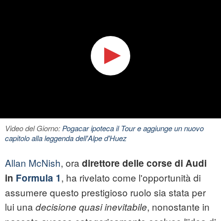
Video del Giorno:
Pogacar ipoteca il Tour e aggiunge un nuovo
capitolo alla leggenda dell'Alpe d'Huez
Allan McNish
, ora
direttore delle corse di Audi
, ha rivelato come l'opportunità di
in
Formula 1
assumere questo prestigioso ruolo sia stata per
lui una
, nonostante in
decisione quasi inevitabile