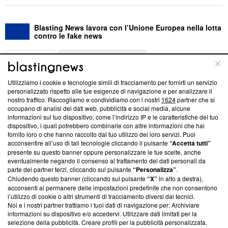
Blasting News lavora con l’Unione Europea nella lotta
contro le fake news
ABOUT
LINEA EDITORIALE
Utilizziamo i cookie e tecnologie simili di tracciamento per fornirti un servizio
Questa sezione offre informazioni trasparenti su Blasting
personalizzato rispetto alle tue esigenze di navigazione e per analizzare il
nostro traffico. Raccogliamo e condividiamo con i nostri
1624
partner che si
News, sui nostri processi editoriali e su come ci impegniamo a
occupano di analisi dei dati web, pubblicità e social media, alcune
creare news di qualità. Inoltre, afferma la nostra aderenza a
informazioni sul tuo dispositivo, come l’indirizzo IP e le caratteristiche del tuo
‘Trust Project - News with Integrity’
Blasting News non è
dispositivo, i quali potrebbero combinarle con altre informazioni che hai
ancora membro del programma, ma ha richiesto di farne
fornito loro o che hanno raccolto dal tuo utilizzo dei loro servizi. Puoi
parte; Trust Project non ha ancora effettuato una verifica di
acconsentire all’uso di tali tecnologie cliccando il pulsante
“Accetta tutti”
conformità agli standard.
presente su questo banner oppure personalizzare le tue scelte, anche
eventualmente negando il consenso al trattamento dei dati personali da
parte dei partner terzi, cliccando sul pulsante
“Personalizza”
.
Su di noi
Chiudendo questo banner (cliccando sul pulsante
“X”
in alto a destra),
acconsenti al permanere delle impostazioni predefinite che non consentono
Team editoriale
l’utilizzo di cookie o altri strumenti di tracciamento diversi dai tecnici.
Noi e i nostri partner trattiamo i tuoi dati di navigazione per: Archiviare
Corporate
informazioni su dispositivo e/o accedervi. Utilizzare dati limitati per la
selezione della pubblicità. Creare profili per la pubblicità personalizzata.
Redazione