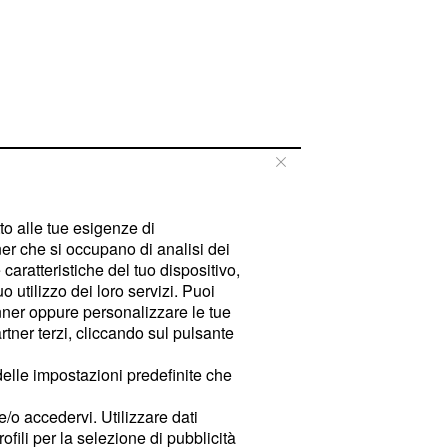
tto alle tue esigenze di
er che si occupano di analisi dei
caratteristiche del tuo dispositivo,
 utilizzo dei loro servizi. Puoi
ner oppure personalizzare le tue
tner terzi, cliccando sul pulsante
delle impostazioni predefinite che
e/o accedervi. Utilizzare dati
rofili per la selezione di pubblicità