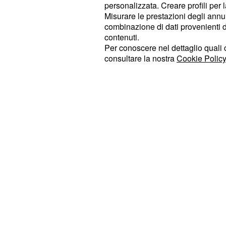
personalizzata. Creare profili per 
era difficile, tanto che non avrebbe 
Misurare le prestazioni degli annun
periodo dell'anno, oggi le cose son
combinazione di dati provenienti da 
potrà passare il periodo delle feste
contenuti.
Per conoscere nel dettaglio quali c
compagno, accogliendo anche i figli 
consultare la nostra
Cookie Policy
"Di sicuro lo trascorreremo insiem
o con degli amici", ha dett
suoi figli
Natale alle porte, ma facendo un co
quello che accadeva in passato.