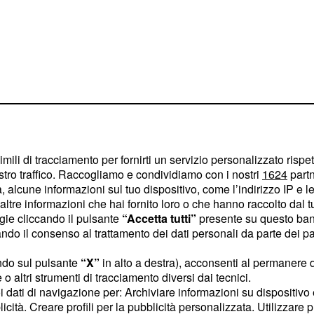
dama
imili di tracciamento per fornirti un servizio personalizzato rispe
stro traffico. Raccogliamo e condividiamo con i nostri
1624
partn
no avuto scontri
 alcune informazioni sul tuo dispositivo, come l’indirizzo IP e le 
donne hanno visioni del
ltre informazioni che hai fornito loro o che hanno raccolto dal tuo
ogie cliccando il pulsante
“Accetta tutti”
presente su questo ban
differenti, ma hanno
o il consenso al trattamento dei dati personali da parte dei par
figli. Intervistata dal
ha aperto il suo cuore
ndo sul pulsante
“X”
in alto a destra), acconsenti al permanere 
o altri strumenti di tracciamento diversi dai tecnici.
momento felice e sereno
uoi dati di navigazione per: Archiviare informazioni su dispositivo 
 periodo di Natale per lei
licità. Creare profili per la pubblicità personalizzata. Utilizzare p