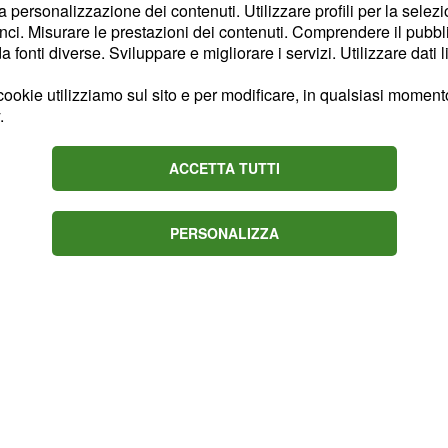
la personalizzazione dei contenuti. Utilizzare profili per la selez
mai voluto vivere quel
ci. Misurare le prestazioni dei contenuti. Comprendere il pubblic
o ben diverse: sa che
fonti diverse. Sviluppare e migliorare i servizi. Utilizzare dati l
 con il suo nuovo
ookie utilizziamo sul sito e per modificare, in qualsiasi momento,
di quest'ultimo.
.
e, probabilmente
con i
ACCETTA TUTTI
o Ricci parlando del
nfronto molto intenso su
PERSONALIZZA