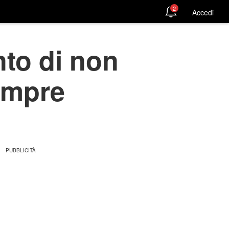
2
Accedi
nto di non
empre