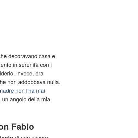
che decoravano casa e
ento in serenità con i
iderio, invece, era
 che non addobbava nulla.
madre non l'ha mai
 un angolo della mia
con Fabio
di non essere
ianto