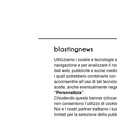
Il rimpianto della ex 
Utilizziamo i cookie e tecnologie s
navigazione e per analizzare il no
Isabelle Ricci e
Gemma Galgani han
dati web, pubblicità e social media,
infuocati
a Uomini e Donne. Le due 
i quali potrebbero combinarle con a
acconsentire all’uso di tali tecnol
mondo e dell'amore completamente 
scelte, anche eventualmente negand
una cosa in comune: non hanno avuto 
“Personalizza”
.
Magazine del dating show, Isabella 
Chiudendo questo banner (clicca
non consentono l’utilizzo di cookie 
proprio adesso che sta vivendo un 
Noi e i nostri partner trattiamo i t
. Se in passato il
al fianco di Fabio
limitati per la selezione della pubb