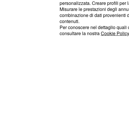
disputato "una buona partita". Ed 
personalizzata. Creare profili per 
campo "sia dal punto di vista tattico
Misurare le prestazioni degli annun
combinazione di dati provenienti da 
parte da quanto risulta all'ex difens
contenuti.
dello spogliatoio i giocatori hanno ri
Per conoscere nel dettaglio quali c
raggiungere l'obiettivo".
consultare la nostra
Cookie Policy