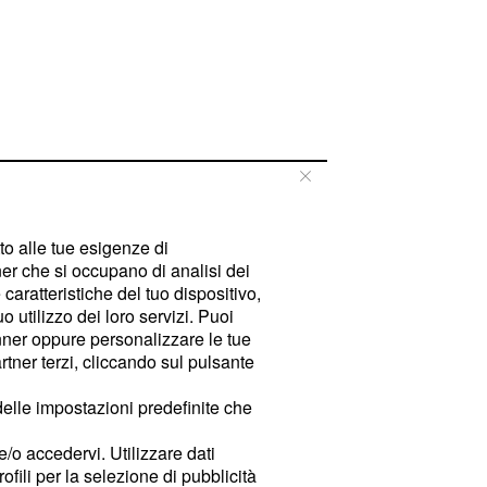
tto alle tue esigenze di
er che si occupano di analisi dei
caratteristiche del tuo dispositivo,
 utilizzo dei loro servizi. Puoi
ner oppure personalizzare le tue
tner terzi, cliccando sul pulsante
delle impostazioni predefinite che
e/o accedervi. Utilizzare dati
rofili per la selezione di pubblicità