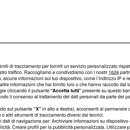
'Inter
imili di tracciamento per fornirti un servizio personalizzato rispe
a di campionato, nella
stro traffico. Raccogliamo e condividiamo con i nostri
1624
partn
 alcune informazioni sul tuo dispositivo, come l’indirizzo IP e le 
di
Gian Piero
ltre informazioni che hai fornito loro o che hanno raccolto dal tuo
ualmente gioca il miglior
ogie cliccando il pulsante
“Accetta tutti”
presente su questo ban
o il consenso al trattamento dei dati personali da parte dei par
soffermato sull'occasione
e ulteriormente in
ndo sul pulsante
“X”
in alto a destra), acconsenti al permanere 
rici, primo fra tutti il
o altri strumenti di tracciamento diversi dai tecnici.
uoi dati di navigazione per: Archiviare informazioni su dispositivo 
i, infatti, l'Inter ha
licità. Creare profili per la pubblicità personalizzata. Utilizzare p