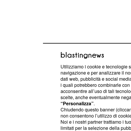
Lo stato di salute dell
Utilizziamo i cookie e tecnologie s
Partendo dall'analisi dell'ultima gar
navigazione e per analizzare il no
dati web, pubblicità e social media,
quale l'Inter ha affrontato l'Atalanta 
i quali potrebbero combinarle con a
, forse la squadra che att
Gasperini
acconsentire all’uso di tali tecnol
scelte, anche eventualmente negand
calcio della
Serie A
, Ferri non si è 
“Personalizza”
.
mancata dai nerazzurri per allungar
Chiudendo questo banner (clicca
classifica rispetto alle dirette inseguit
non consentono l’utilizzo di cookie 
Noi e i nostri partner trattiamo i t
Milan di
. Secondo Ferr
Rino Gattuso
limitati per la selezione della pubb