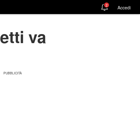
2
Accedi
etti va