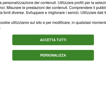
era anche ben messa in
la personalizzazione dei contenuti. Utilizzare profili per la selez
 che mentale". D'altra
ci. Misurare le prestazioni dei contenuti. Comprendere il pubblic
fonti diverse. Sviluppare e migliorare i servizi. Utilizzare dati l
ore nerazzurro all'interno
trovato "la voglia di
ookie utilizziamo sul sito e per modificare, in qualsiasi momento,
.
ACCETTA TUTTI
PERSONALIZZA