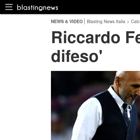
NEWS & VIDEO
Blasting News Italia
>
Calc
Riccardo Fe
difeso'