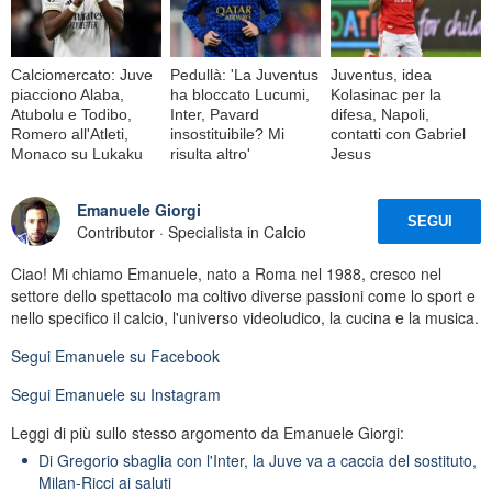
Calciomercato: Juve
Pedullà: 'La Juventus
Juventus, idea
piacciono Alaba,
ha bloccato Lucumi,
Kolasinac per la
Atubolu e Todibo,
Inter, Pavard
difesa, Napoli,
Romero all'Atleti,
insostituibile? Mi
contatti con Gabriel
Monaco su Lukaku
risulta altro'
Jesus
Emanuele Giorgi
SEGUI
Contributor · Specialista in Calcio
Ciao! Mi chiamo Emanuele, nato a Roma nel 1988, cresco nel
settore dello spettacolo ma coltivo diverse passioni come lo sport e
nello specifico il calcio, l'universo videoludico, la cucina e la musica.
Segui
Emanuele
su Facebook
Segui
Emanuele
su Instagram
Leggi di più sullo stesso argomento da Emanuele Giorgi:
Di Gregorio sbaglia con l'Inter, la Juve va a caccia del sostituto,
Milan-Ricci ai saluti