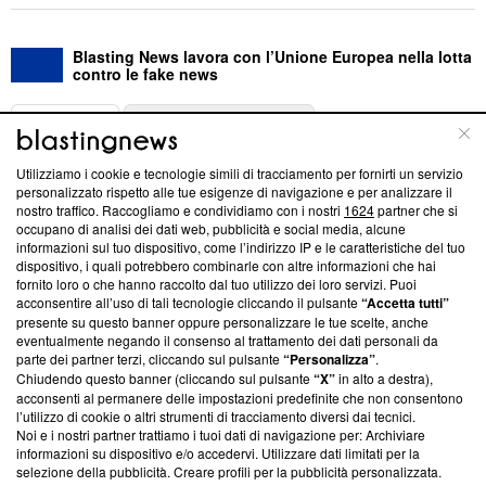
Blasting News lavora con l’Unione Europea nella lotta
contro le fake news
ABOUT
LINEA EDITORIALE
Utilizziamo i cookie e tecnologie simili di tracciamento per fornirti un servizio
Questa sezione offre informazioni trasparenti su Blasting
personalizzato rispetto alle tue esigenze di navigazione e per analizzare il
nostro traffico. Raccogliamo e condividiamo con i nostri
1624
partner che si
News, sui nostri processi editoriali e su come ci impegniamo a
occupano di analisi dei dati web, pubblicità e social media, alcune
creare news di qualità. Inoltre, afferma la nostra aderenza a
informazioni sul tuo dispositivo, come l’indirizzo IP e le caratteristiche del tuo
‘Trust Project - News with Integrity’
Blasting News non è
dispositivo, i quali potrebbero combinarle con altre informazioni che hai
ancora membro del programma, ma ha richiesto di farne
fornito loro o che hanno raccolto dal tuo utilizzo dei loro servizi. Puoi
parte; Trust Project non ha ancora effettuato una verifica di
acconsentire all’uso di tali tecnologie cliccando il pulsante
“Accetta tutti”
conformità agli standard.
presente su questo banner oppure personalizzare le tue scelte, anche
eventualmente negando il consenso al trattamento dei dati personali da
parte dei partner terzi, cliccando sul pulsante
“Personalizza”
.
Su di noi
Chiudendo questo banner (cliccando sul pulsante
“X”
in alto a destra),
acconsenti al permanere delle impostazioni predefinite che non consentono
Team editoriale
l’utilizzo di cookie o altri strumenti di tracciamento diversi dai tecnici.
Noi e i nostri partner trattiamo i tuoi dati di navigazione per: Archiviare
Corporate
informazioni su dispositivo e/o accedervi. Utilizzare dati limitati per la
selezione della pubblicità. Creare profili per la pubblicità personalizzata.
Redazione