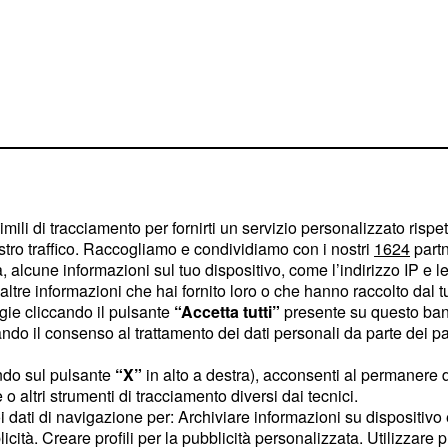
imili di tracciamento per fornirti un servizio personalizzato rispe
stro traffico. Raccogliamo e condividiamo con i nostri
1624
partn
 alcune informazioni sul tuo dispositivo, come l’indirizzo IP e le 
onale dei datori di lavoro
ltre informazioni che hai fornito loro o che hanno raccolto dal tuo
 fino a 15mila le
ogie cliccando il pulsante
“Accetta tutti”
presente su questo ban
ano gli incontri per
o il consenso al trattamento dei dati personali da parte dei par
 risultare decisivo sia
ndo sul pulsante
“X”
in alto a destra), acconsenti al permanere 
delle pensioni, che per
o altri strumenti di tracciamento diversi dai tecnici.
ali delle aziende
uoi dati di navigazione per: Archiviare informazioni su dispositivo 
licità. Creare profili per la pubblicità personalizzata. Utilizzare p
riodo successivo allo