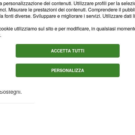
la personalizzazione dei contenuti. Utilizzare profili per la selez
ci. Misurare le prestazioni dei contenuti. Comprendere il pubblic
fonti diverse. Sviluppare e migliorare i servizi. Utilizzare dati l
 62 anni o 37 e
ookie utilizziamo sul sito e per modificare, in qualsiasi momento,
Sostegni bis
.
 i parametri
ACCETTA TUTTI
eva preventivati la legge
sati alle
pensioni
PERSONALIZZA
e 10
mesi di contributi nel
se abbassare la soglia
Sostegni.