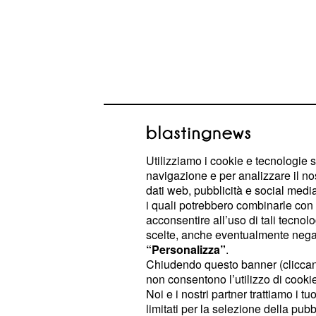
Utilizziamo i cookie e tecnologie s
navigazione e per analizzare il no
dati web, pubblicità e social media,
Riducendo, infatti, la soglia dimensi
i quali potrebbero combinarle con a
a 100 dipendenti, potrebbero essere
acconsentire all’uso di tali tecnol
imprese interessate. Inoltre, continu
scelte, anche eventualmente negand
“Personalizza”
.
migliorare lo strumento che potrebbe
Chiudendo questo banner (clicca
per il
e la riforma 
dopo quota 100
non consentono l’utilizzo di cookie 
far fronte alle necessità occupazion
Noi e i nostri partner trattiamo i t
limitati per la selezione della pubb
nell'emergenza coronavirus e nel pe