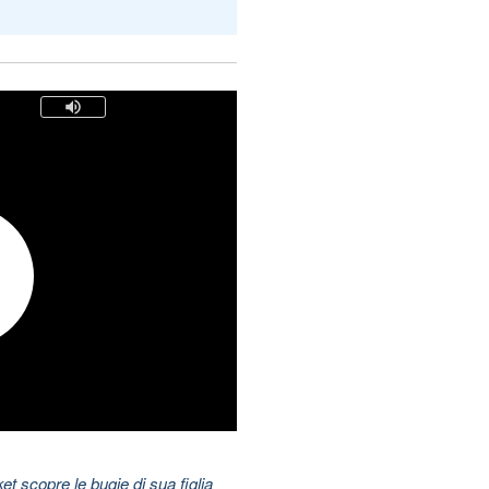
t scopre le bugie di sua figlia