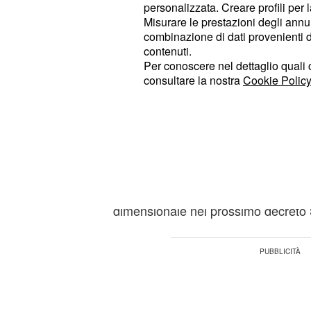
personalizzata. Creare profili per 
sblocco dei licenziamenti collettivi.
Misurare le prestazioni degli annun
combinazione di dati provenienti da 
contenuti.
Pensioni con uscita a
Per conoscere nel dettaglio quali c
10 di contributi: nel 
consultare la nostra
Cookie Policy
potrebbero abbassarsi
Molti di più, rispetto a quanti ne av
di Bilancio 2021, i lavoratori interes
anticipate a
o con 37 anni 
62 anni
caso in cui il governo Draghi doves
dimensionale nel prossimo decreto 