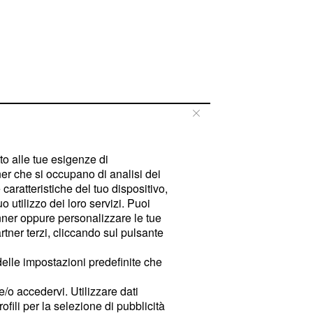
tto alle tue esigenze di
er che si occupano di analisi dei
caratteristiche del tuo dispositivo,
 utilizzo dei loro servizi. Puoi
ner oppure personalizzare le tue
tner terzi, cliccando sul pulsante
delle impostazioni predefinite che
e/o accedervi. Utilizzare dati
rofili per la selezione di pubblicità