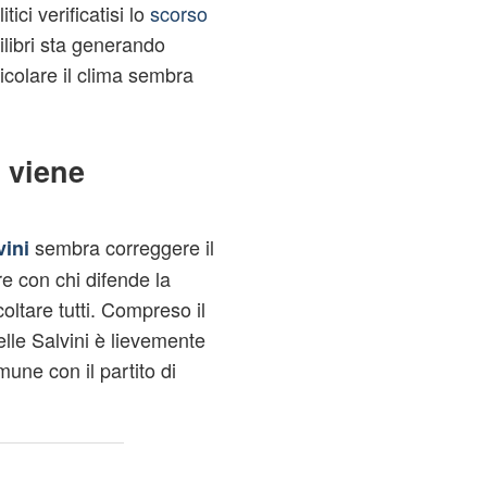
tici verificatisi lo
scorso
libri sta generando
rticolare il clima sembra
a viene
sembra correggere il
vini
e con chi difende la
ltare tutti. Compreso il
lle Salvini è lievemente
mune con il partito di