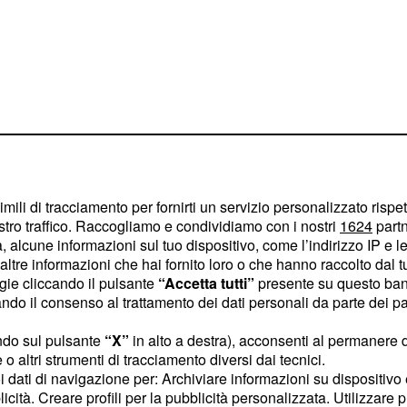
imili di tracciamento per fornirti un servizio personalizzato rispe
stro traffico. Raccogliamo e condividiamo con i nostri
1624
partn
 alcune informazioni sul tuo dispositivo, come l’indirizzo IP e le 
ltre informazioni che hai fornito loro o che hanno raccolto dal tuo
ogie cliccando il pulsante
“Accetta tutti”
presente su questo ban
, ormai ex
berto Maroni
o il consenso al trattamento dei dati personali da parte dei par
ndo sul pulsante
“X”
in alto a destra), acconsenti al permanere 
le è possibile nei numeri,
o altri strumenti di tracciamento diversi dai tecnici.
uoi dati di navigazione per: Archiviare informazioni su dispositivo 
rave errore, una
licità. Creare profili per la pubblicità personalizzata. Utilizzare p