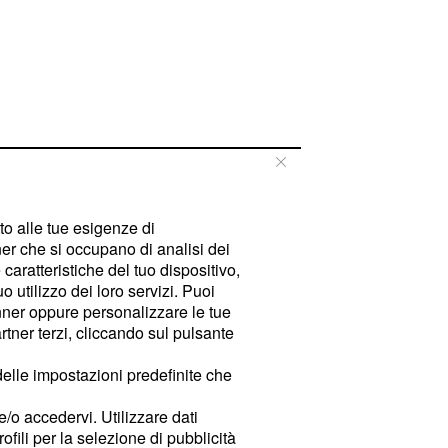
tto alle tue esigenze di
er che si occupano di analisi dei
caratteristiche del tuo dispositivo,
 utilizzo dei loro servizi. Puoi
ner oppure personalizzare le tue
tner terzi, cliccando sul pulsante
delle impostazioni predefinite che
e/o accedervi. Utilizzare dati
rofili per la selezione di pubblicità