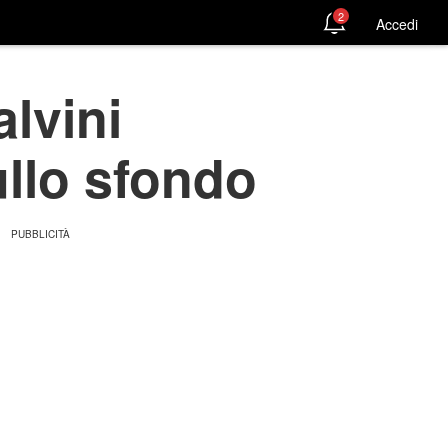
2
Accedi
lvini
ullo sfondo