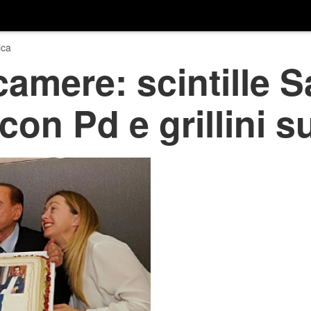
ica
amere: scintille Sa
con Pd e grillini s