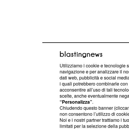
Utilizziamo i cookie e tecnologie s
navigazione e per analizzare il no
dati web, pubblicità e social media,
i quali potrebbero combinarle con a
acconsentire all’uso di tali tecnol
In proposito entra in gioco anche
Ro
scelte, anche eventualmente negand
governatore della Lombardia.
“Personalizza”
.
Chiudendo questo banner (clicca
Per Maroni un governo
Lega
-5 Stel
non consentono l’utilizzo di cookie 
Noi e i nostri partner trattiamo i t
ma nel merito potrebbe essere un g
limitati per la selezione della pubb