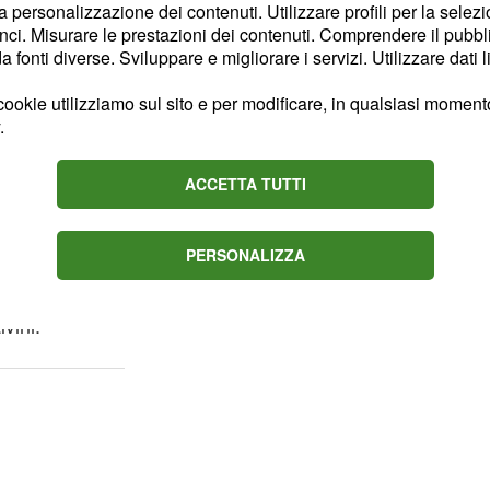
er i programmi e anche
la personalizzazione dei contenuti. Utilizzare profili per la selez
ebbe avere nelle
ci. Misurare le prestazioni dei contenuti. Comprendere il pubblic
fonti diverse. Sviluppare e migliorare i servizi. Utilizzare dati l
econdo l’ex Ministro
potrebbe mettere in crisi
ookie utilizziamo sul sito e per modificare, in qualsiasi momento,
tito al centrodestra di
.
Italia in questi anni.
ACCETTA TUTTI
to Democratico
PERSONALIZZA
are tutti i suoi
onsabilità del PD
,
vini.