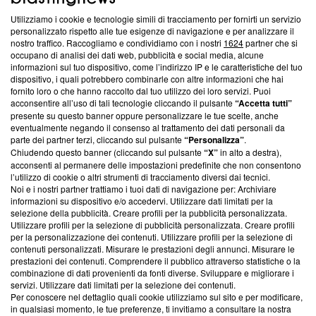
Utilizziamo i cookie e tecnologie simili di tracciamento per fornirti un servizio
Questa sezione offre informazioni trasparenti su Blasting
personalizzato rispetto alle tue esigenze di navigazione e per analizzare il
nostro traffico. Raccogliamo e condividiamo con i nostri
1624
partner che si
News, sui nostri processi editoriali e su come ci impegniamo a
occupano di analisi dei dati web, pubblicità e social media, alcune
creare news di qualità. Inoltre, afferma la nostra aderenza a
informazioni sul tuo dispositivo, come l’indirizzo IP e le caratteristiche del tuo
‘Trust Project - News with Integrity’
Blasting News non è
dispositivo, i quali potrebbero combinarle con altre informazioni che hai
ancora membro del programma, ma ha richiesto di farne
fornito loro o che hanno raccolto dal tuo utilizzo dei loro servizi. Puoi
parte; Trust Project non ha ancora effettuato una verifica di
acconsentire all’uso di tali tecnologie cliccando il pulsante
“Accetta tutti”
conformità agli standard.
presente su questo banner oppure personalizzare le tue scelte, anche
eventualmente negando il consenso al trattamento dei dati personali da
parte dei partner terzi, cliccando sul pulsante
“Personalizza”
.
Su di noi
Chiudendo questo banner (cliccando sul pulsante
“X”
in alto a destra),
acconsenti al permanere delle impostazioni predefinite che non consentono
Team editoriale
l’utilizzo di cookie o altri strumenti di tracciamento diversi dai tecnici.
Noi e i nostri partner trattiamo i tuoi dati di navigazione per: Archiviare
Corporate
informazioni su dispositivo e/o accedervi. Utilizzare dati limitati per la
selezione della pubblicità. Creare profili per la pubblicità personalizzata.
Redazione
Utilizzare profili per la selezione di pubblicità personalizzata. Creare profili
per la personalizzazione dei contenuti. Utilizzare profili per la selezione di
Informativa Privacy
contenuti personalizzati. Misurare le prestazioni degli annunci. Misurare le
prestazioni dei contenuti. Comprendere il pubblico attraverso statistiche o la
Cookie Policy
combinazione di dati provenienti da fonti diverse. Sviluppare e migliorare i
servizi. Utilizzare dati limitati per la selezione dei contenuti.
Blasting SA, IDI CHE-247.845.224, Via Carlo Frasca, 3 - 6900
Per conoscere nel dettaglio quali cookie utilizziamo sul sito e per modificare,
Lugano (Svizzera) Tel:
+39 0690258937
in qualsiasi momento, le tue preferenze, ti invitiamo a consultare la nostra