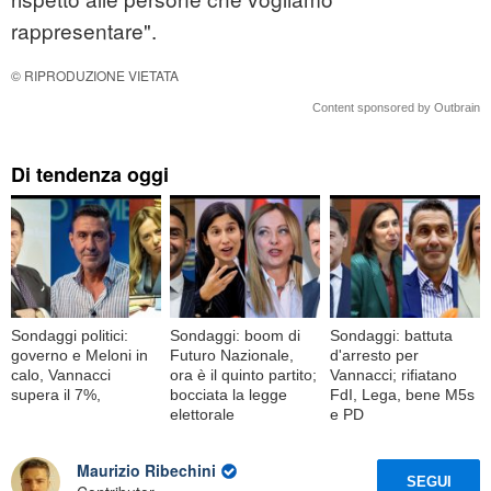
rappresentare".
© RIPRODUZIONE VIETATA
Content sponsored by Outbrain
Di tendenza oggi
Sondaggi politici:
Sondaggi: boom di
Sondaggi: battuta
governo e Meloni in
Futuro Nazionale,
d'arresto per
calo, Vannacci
ora è il quinto partito;
Vannacci; rifiatano
supera il 7%,
bocciata la legge
FdI, Lega, bene M5s
elettorale
e PD
Maurizio Ribechini
SEGUI